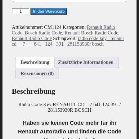
Radio
In den Warenkorb
Code
geeignet
für
Artikelnummer:
CM1124
Kategorien:
Renault Radio
Renault
Code
,
Bosch Radio Code
,
Renault Bosch Radio Code
,
CD
Renault Radio Code
Schlagwort:
radio code key_ renault
-
cd__ 7___ 641_ 124_ 391_ 281153930r bosch
7
641
124
Beschreibung
Zusätzliche Informationen
391
/
Rezensionen (0)
281153930R
Bosch
Menge
Beschreibung
Radio Code Key RENAULT CD – 7 641 124 391 /
281153930R BOSCH
Haben sie keinen Code mehr für ihr
Renault Autoradio und finden die Code