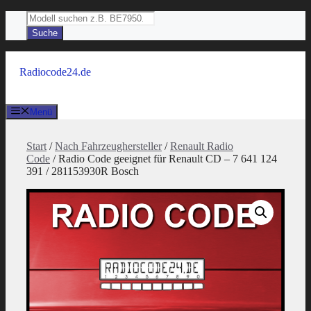
Zum
Products
Inhalt
search
Suche
springen
Radiocode24.de
Menü
Start
/
Nach Fahrzeughersteller
/
Renault Radio
Code
/ Radio Code geeignet für Renault CD – 7 641 124
391 / 281153930R Bosch