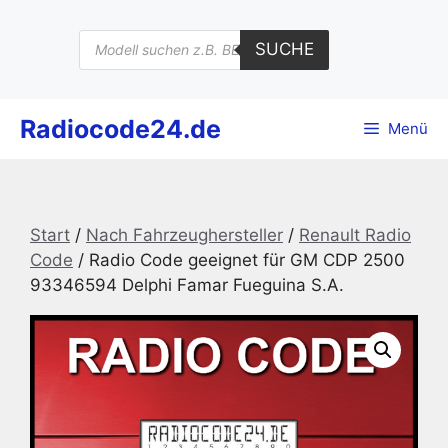
Zum
Inhalt
Products
SUCHE
search
springen
Radiocode24.de
Menü
Start
/
Nach Fahrzeughersteller
/
Renault Radio
Code
/ Radio Code geeignet für GM CDP 2500
93346594 Delphi Famar Fueguina S.A.