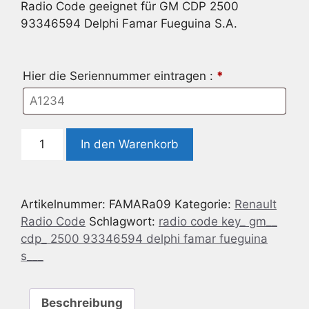
Radio Code geeignet für GM CDP 2500
93346594 Delphi Famar Fueguina S.A.
Hier die Seriennummer eintragen :
*
Radio
In den Warenkorb
Code
geeignet
für
Artikelnummer:
FAMARa09
Kategorie:
Renault
GM
Radio Code
Schlagwort:
radio code key_ gm__
CDP
cdp_ 2500 93346594 delphi famar fueguina
2500
s___
93346594
Delphi
Famar
Beschreibung
Fueguina