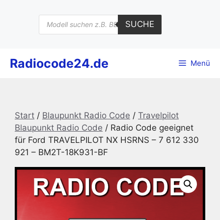
Zum
Inhalt
Products
SUCHE
search
springen
Radiocode24.de
Menü
Start
/
Blaupunkt Radio Code
/
Travelpilot
Blaupunkt Radio Code
/ Radio Code geeignet
für Ford TRAVELPILOT NX HSRNS – 7 612 330
921 – BM2T-18K931-BF