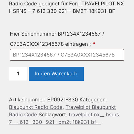
Radio Code geeignet für Ford TRAVELPILOT NX
HSRNS – 7 612 330 921 – BM2T-18K931-BF
Hier Seriennummer BP1234X1234567 /
C7E3A0XXX12345678 eintragen :
*
Radio
In den Warenkorb
Code
geeignet
für
Artikelnummer:
BP0921-330
Kategorien:
Ford
Blaupunkt Radio Code
,
Travelpilot Blaupunkt
TRAVELPILOT
Radio Code
Schlagwort:
travelpilot nx__ hsrns
NX
7___ 612_ 330_ 921_ bm2t 18k931 bf__
HSRNS
-