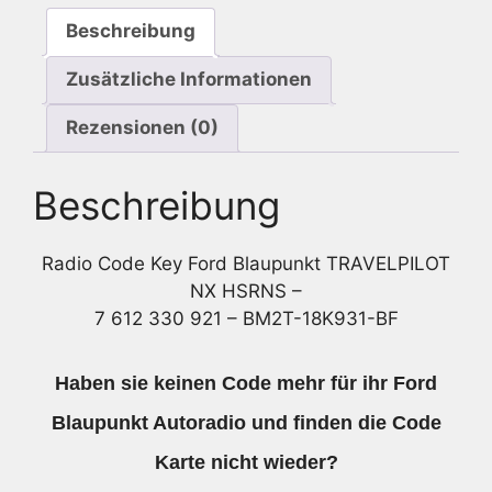
7
Beschreibung
612
330
Zusätzliche Informationen
921
-
Rezensionen (0)
BM2T-
18K931-
Beschreibung
BF
Menge
Radio Code Key Ford Blaupunkt TRAVELPILOT
NX HSRNS –
7 612 330 921 – BM2T-18K931-BF
Haben sie keinen Code mehr für ihr Ford
Blaupunkt Autoradio und finden die Code
Karte nicht wieder?