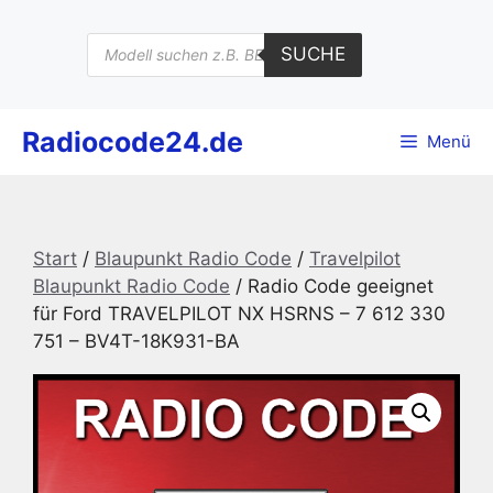
Zum
Inhalt
Products
SUCHE
search
springen
Radiocode24.de
Menü
Start
/
Blaupunkt Radio Code
/
Travelpilot
Blaupunkt Radio Code
/ Radio Code geeignet
für Ford TRAVELPILOT NX HSRNS – 7 612 330
751 – BV4T-18K931-BA