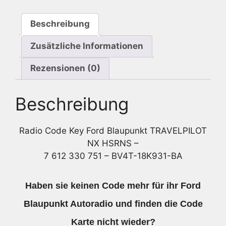
-
7
Beschreibung
612
330
Zusätzliche Informationen
751
-
Rezensionen (0)
BV4T-
18K931-
Beschreibung
BA
Menge
Radio Code Key Ford Blaupunkt TRAVELPILOT
NX HSRNS –
7 612 330 751 – BV4T-18K931-BA
Haben sie keinen Code mehr für ihr Ford
Blaupunkt Autoradio und finden die Code
Karte nicht wieder?