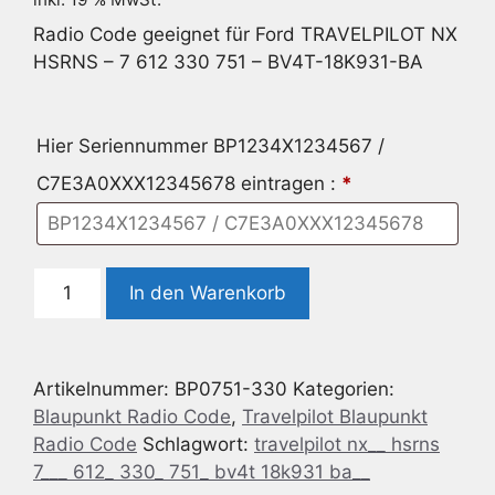
Radio Code geeignet für Ford TRAVELPILOT NX
HSRNS – 7 612 330 751 – BV4T-18K931-BA
Hier Seriennummer BP1234X1234567 /
C7E3A0XXX12345678 eintragen :
*
Radio
In den Warenkorb
Code
geeignet
für
Artikelnummer:
BP0751-330
Kategorien:
Ford
Blaupunkt Radio Code
,
Travelpilot Blaupunkt
TRAVELPILOT
Radio Code
Schlagwort:
travelpilot nx__ hsrns
NX
7___ 612_ 330_ 751_ bv4t 18k931 ba__
HSRNS