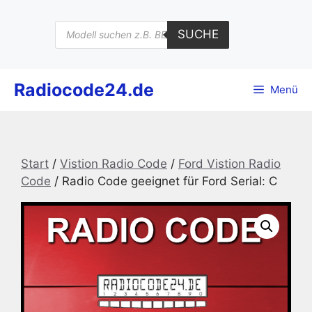
Zum
Inhalt
Products
SUCHE
search
springen
Radiocode24.de
Menü
Start
/
Vistion Radio Code
/
Ford Vistion Radio
Code
/ Radio Code geeignet für Ford Serial: C