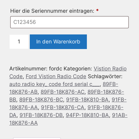
Hier die Seriennummer eintragen:
*
Radio
In den Warenkorb
Code
geeignet
für
Artikelnummer:
fordc
Kategorien:
Vistion Radio
Ford
Code
,
Ford Vistion Radio Code
Schlagwörter:
Serial:
auto radio key_ code ford serial c___
,
89FB-
C
18K876-AB
,
89FB-18K876-AC
,
89FB-18K876-
Menge
BB
,
89FB-18K876-BC
,
91FB-18K810-BA
,
91FB-
18K876-AA
,
91FB-18K876-CA
,
91FB-18K876-
DA
,
91FB-18K876-DB
,
94FP-18K810-BA
,
91AB-
18K876-AA