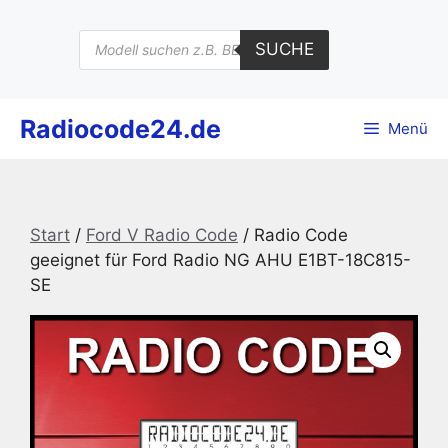
Zum
Inhalt
Products
SUCHE
search
springen
Radiocode24.de
Menü
Start
/
Ford V Radio Code
/ Radio Code
geeignet für Ford Radio NG AHU E1BT-18C815-
SE