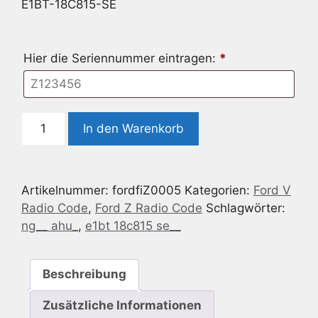
E1BT-18C815-SE
Hier die Seriennummer eintragen:
*
Radio
In den Warenkorb
Code
geeignet
für
Artikelnummer:
fordfiZ0005
Kategorien:
Ford V
Ford
Radio Code
,
Ford Z Radio Code
Schlagwörter:
Radio
ng__ ahu_
,
e1bt 18c815 se__
NG
AHU
E1BT-
Beschreibung
18C815-
SE
Zusätzliche Informationen
Menge