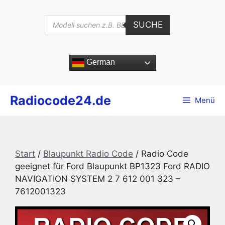
Zum
Inhalt
Products
SUCHE
search
springen
German
Radiocode24.de
Menü
Start
/
Blaupunkt Radio Code
/ Radio Code
geeignet für Ford Blaupunkt BP1323 Ford RADIO
NAVIGATION SYSTEM 2 7 612 001 323 –
7612001323