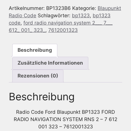
für
Artikelnummer:
BP1323B6
Kategorie:
Blaupunkt
Ford
Radio Code
Schlagwörter:
bp1323
,
bp1323
Blaupunkt
code
,
ford radio navigation system 2___ 7___
BP1323
612_ 001_ 323_
,
7612001323
Ford
RADIO
NAVIGATION
Beschreibung
SYSTEM
2
Zusätzliche Informationen
7
612
Rezensionen (0)
001
323
Beschreibung
-
7612001323
Menge
Radio Code Ford Blaupunkt BP1323 FORD
RADIO NAVIGATION SYSTEM RNS 2 – 7 612
001 323 – 7612001323