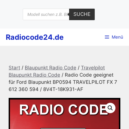
Zum
Inhalt
Products
SUCHE
search
springen
Radiocode24.de
Menü
Start
/
Blaupunkt Radio Code
/
Travelpilot
Blaupunkt Radio Code
/ Radio Code geeignet
für Ford Blaupunkt BP0594 TRAVELPILOT FX 7
612 360 594 / 8V4T-18K931-AF