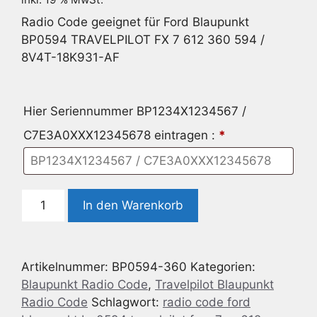
Radio Code geeignet für Ford Blaupunkt
BP0594 TRAVELPILOT FX 7 612 360 594 /
8V4T-18K931-AF
Hier Seriennummer BP1234X1234567 /
C7E3A0XXX12345678 eintragen :
*
Radio
In den Warenkorb
Code
geeignet
für
Artikelnummer:
BP0594-360
Kategorien:
Ford
Blaupunkt Radio Code
,
Travelpilot Blaupunkt
Blaupunkt
Radio Code
Schlagwort:
radio code ford
BP0594