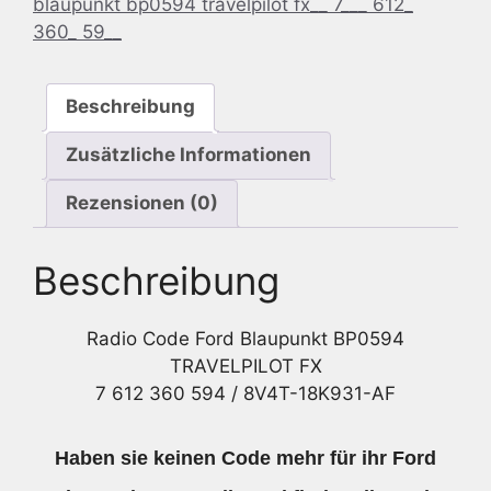
blaupunkt bp0594 travelpilot fx__ 7___ 612_
TRAVELPILOT
360_ 59__
FX
7
612
Beschreibung
360
594
Zusätzliche Informationen
/
8V4T-
Rezensionen (0)
18K931-
AF
Beschreibung
Menge
Radio Code Ford Blaupunkt BP0594
TRAVELPILOT FX
7 612 360 594 / 8V4T-18K931-AF
Haben sie keinen Code mehr für ihr Ford