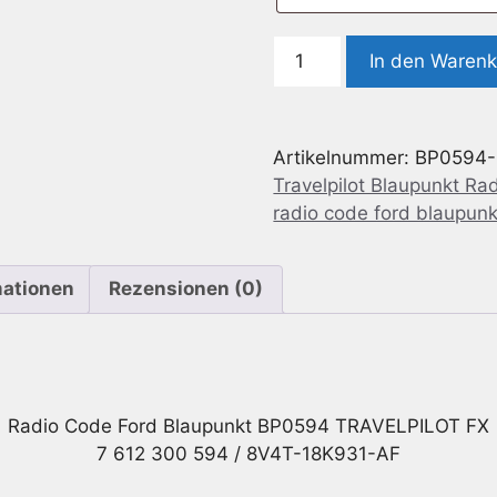
Radio
In den Waren
Code
geeignet
für
Artikelnummer:
BP0594
Ford
Travelpilot Blaupunkt Ra
Blaupunkt
radio code ford blaupunk
BP0594
TRAVELPILOT
FX
mationen
Rezensionen (0)
7
612
300
594
/
Radio Code Ford Blaupunkt BP0594 TRAVELPILOT FX
8V4T-
7 612 300 594 / 8V4T-18K931-AF
18K931-
AF