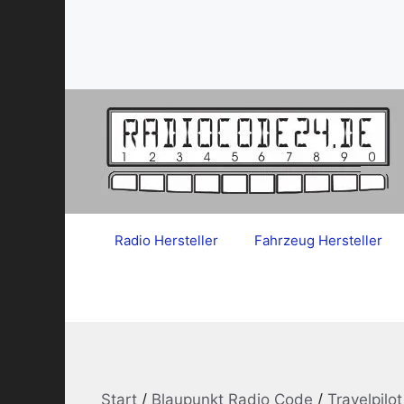
Zum
Inhalt
springen
Radio Hersteller
Fahrzeug Hersteller
Start
/
Blaupunkt Radio Code
/
Travelpilo