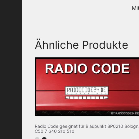
Mi
Ähnliche Produkte
Radio Code geeignet für Blaupunkt BP0210 Bologn
C50 7 640 210 510