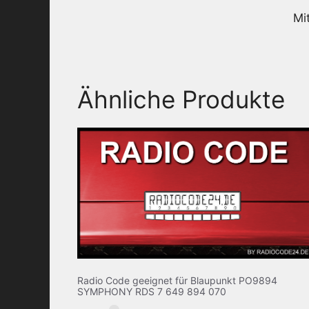
Mi
Ähnliche Produkte
Radio Code geeignet für Blaupunkt PO9894
SYMPHONY RDS 7 649 894 070