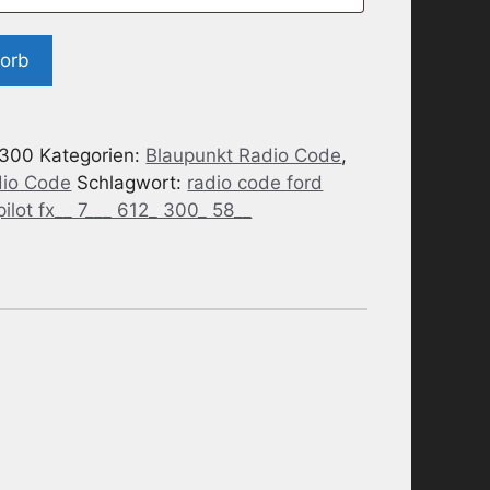
korb
300
Kategorien:
Blaupunkt Radio Code
,
dio Code
Schlagwort:
radio code ford
ilot fx__ 7___ 612_ 300_ 58__