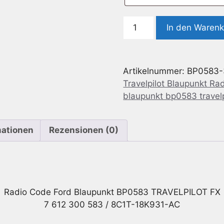
Radio
In den Waren
Code
geeignet
für
Artikelnummer:
BP0583-
Ford
Travelpilot Blaupunkt Ra
Blaupunkt
blaupunkt bp0583 travelp
BP0583
TRAVELPILOT
FX
mationen
Rezensionen (0)
7
612
300
583
/
Radio Code Ford Blaupunkt BP0583 TRAVELPILOT FX
8C1T-
7 612 300 583 / 8C1T-18K931-AC
18K931-
AC