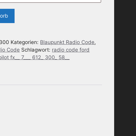
korb
300
Kategorien:
Blaupunkt Radio Code
,
dio Code
Schlagwort:
radio code ford
ilot fx__ 7___ 612_ 300_ 58__