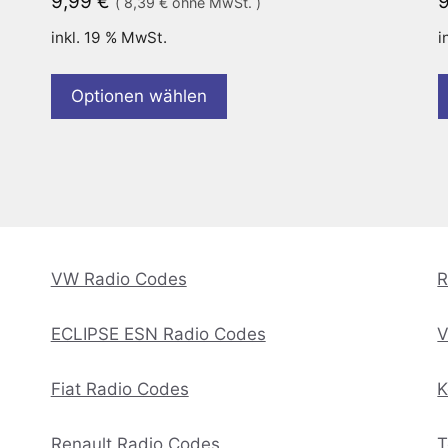
9,99
€
(
8,39
€
ohne MwSt. )
inkl. 19 % MwSt.
i
Optionen wählen
VW Radio Codes
R
ECLIPSE ESN Radio Codes
V
Fiat Radio Codes
K
Renault Radio Codes
T