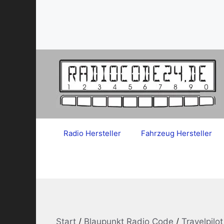
Zum
Inhalt
springen
Radio Hersteller
Fahrzeug Hersteller
Start
/
Blaupunkt Radio Code
/
Travelpilo