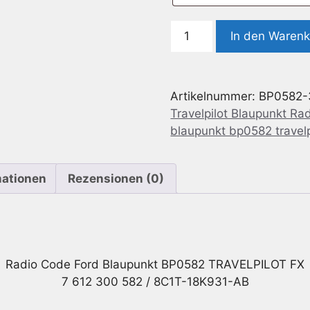
Radio
In den Waren
Code
geeignet
für
Artikelnummer:
BP0582-
Ford
Travelpilot Blaupunkt Ra
Blaupunkt
blaupunkt bp0582 travelp
BP0582
TRAVELPILOT
FX
mationen
Rezensionen (0)
7
612
300
582
/
Radio Code Ford Blaupunkt BP0582 TRAVELPILOT FX
8C1T-
7 612 300 582 / 8C1T-18K931-AB
18K931-
AB