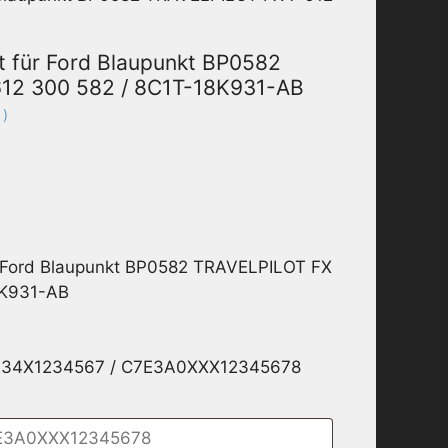
t für Ford Blaupunkt BP0582
612 300 582 / 8C1T-18K931-AB
 )
r Ford Blaupunkt BP0582 TRAVELPILOT FX
8K931-AB
1234X1234567 / C7E3A0XXX12345678