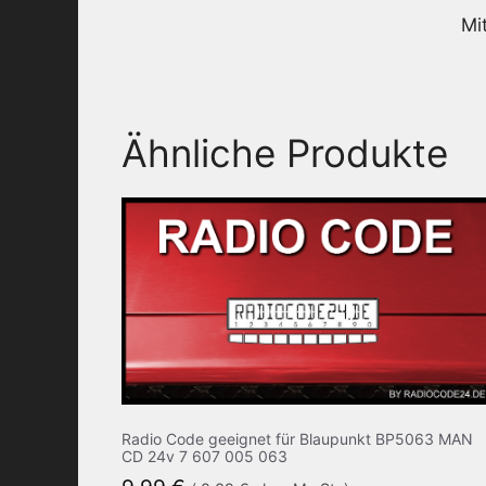
Mi
Ähnliche Produkte
Radio Code geeignet für Blaupunkt BP5063 MAN
CD 24v 7 607 005 063