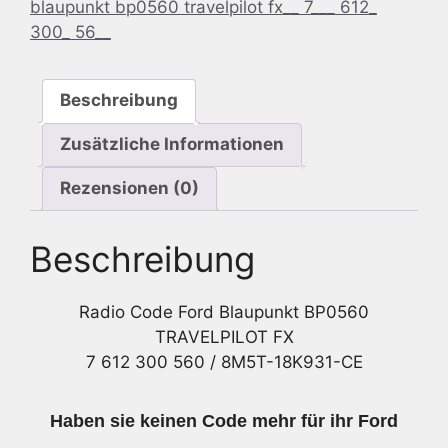
blaupunkt bp0560 travelpilot fx__ 7___ 612_
TRAVELPILOT
300_ 56__
FX
7
612
Beschreibung
300
560
Zusätzliche Informationen
/
8M5T-
Rezensionen (0)
18K931-
CE
Beschreibung
Menge
Radio Code Ford Blaupunkt BP0560
TRAVELPILOT FX
7 612 300 560 / 8M5T-18K931-CE
Haben sie keinen Code mehr für ihr Ford