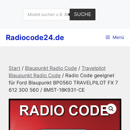
Zum
Inhalt
Products
SUCHE
search
springen
Radiocode24.de
Menü
Start
/
Blaupunkt Radio Code
/
Travelpilot
Blaupunkt Radio Code
/ Radio Code geeignet
für Ford Blaupunkt BP0560 TRAVELPILOT FX 7
612 300 560 / 8M5T-18K931-CE