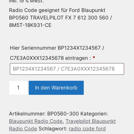
inkl. 19 % MwSt.
Radio Code geeignet für Ford Blaupunkt
BP0560 TRAVELPILOT FX 7 612 300 560 /
8M5T-18K931-CE
Hier Seriennummer BP1234X1234567 /
C7E3A0XXX12345678 eintragen :
*
Radio
In den Warenkorb
Code
geeignet
für
Artikelnummer:
BP0560-300
Kategorien:
Ford
Blaupunkt Radio Code
,
Travelpilot Blaupunkt
Blaupunkt
Radio Code
Schlagwort:
radio code ford
BP0560