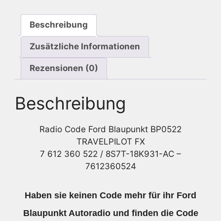
FX
7
Beschreibung
612
360
Zusätzliche Informationen
522
/
Rezensionen (0)
8S7T-
18K931-
Beschreibung
AC
Menge
Radio Code Ford Blaupunkt BP0522
TRAVELPILOT FX
7 612 360 522 / 8S7T-18K931-AC –
7612360524
Haben sie keinen Code mehr für ihr Ford
Blaupunkt Autoradio und finden die Code