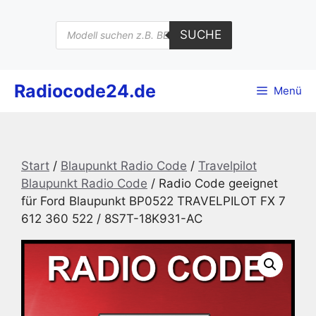
Zum
Inhalt
Products
SUCHE
search
springen
Radiocode24.de
Menü
Start
/
Blaupunkt Radio Code
/
Travelpilot
Blaupunkt Radio Code
/ Radio Code geeignet
für Ford Blaupunkt BP0522 TRAVELPILOT FX 7
612 360 522 / 8S7T-18K931-AC