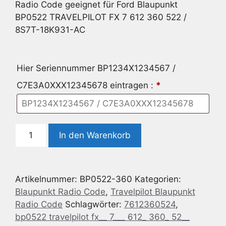
Radio Code geeignet für Ford Blaupunkt
BP0522 TRAVELPILOT FX 7 612 360 522 /
8S7T-18K931-AC
Hier Seriennummer BP1234X1234567 /
C7E3A0XXX12345678 eintragen :
*
Radio
In den Warenkorb
Code
geeignet
für
Artikelnummer:
BP0522-360
Kategorien:
Ford
Blaupunkt Radio Code
,
Travelpilot Blaupunkt
Blaupunkt
Radio Code
Schlagwörter:
7612360524
,
BP0522
bp0522 travelpilot fx__ 7___ 612_ 360_ 52__
TRAVELPILOT