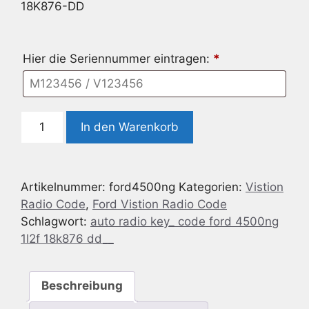
18K876-DD
Hier die Seriennummer eintragen:
*
Radio
In den Warenkorb
Code
geeignet
für
Artikelnummer:
ford4500ng
Kategorien:
Vistion
Ford
Radio Code
,
Ford Vistion Radio Code
4500NG
Schlagwort:
auto radio key_ code ford 4500ng
1L2F-
1l2f 18k876 dd__
18K876-
DD
Menge
Beschreibung