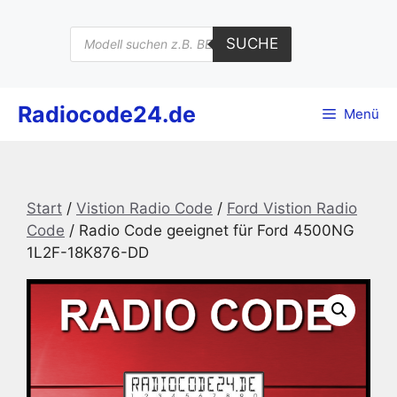
Zum
Inhalt
Products
SUCHE
search
springen
Radiocode24.de
Menü
Start
/
Vistion Radio Code
/
Ford Vistion Radio
Code
/ Radio Code geeignet für Ford 4500NG
1L2F-18K876-DD