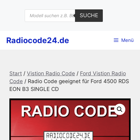
Zum
Inhalt
Products
SUCHE
search
springen
Radiocode24.de
Menü
Start
/
Vistion Radio Code
/
Ford Vistion Radio
Code
/ Radio Code geeignet für Ford 4500 RDS
EON B3 SINGLE CD