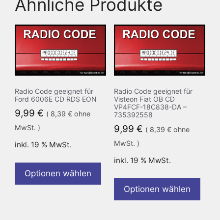
Ähnliche Produkte
Radio Code geeignet für
Radio Code geeignet für
Ford 6006E CD RDS EON
Visteon Fiat OB CD
VP4FCF-18C838-DA –
9,99
€
(
8,39
€
ohne
735392558
MwSt. )
9,99
€
(
8,39
€
ohne
MwSt. )
inkl. 19 % MwSt.
inkl. 19 % MwSt.
Optionen wählen
Optionen wählen