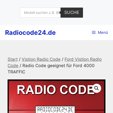
Zum
Inhalt
Products
SUCHE
search
springen
Radiocode24.de
Menü
Start
/
Vistion Radio Code
/
Ford Vistion Radio
Code
/ Radio Code geeignet für Ford 4000
TRAFFIC