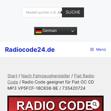
Zum
Inhalt
Products
SUCHE
search
springen
German
Radiocode24.de
Menü
Start
/
Nach Fahrzeughersteller
/
Fiat Radio
Code
/ Radio Code geeignet für Fiat OC CD
MP3 VP5FCF-18C838-BE / 735420724