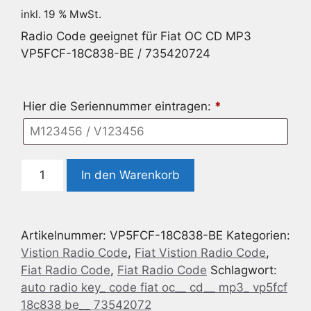
inkl. 19 % MwSt.
Radio Code geeignet für Fiat OC CD MP3
VP5FCF-18C838-BE / 735420724
Hier die Seriennummer eintragen:
*
Radio
In den Warenkorb
Code
geeignet
für
Artikelnummer:
VP5FCF-18C838-BE
Kategorien:
Fiat
Vistion Radio Code
,
Fiat Vistion Radio Code
,
OC
Fiat Radio Code
,
Fiat Radio Code
Schlagwort:
CD
auto radio key_ code fiat oc__ cd__ mp3_ vp5fcf
MP3
18c838 be__ 73542072
VP5FCF-