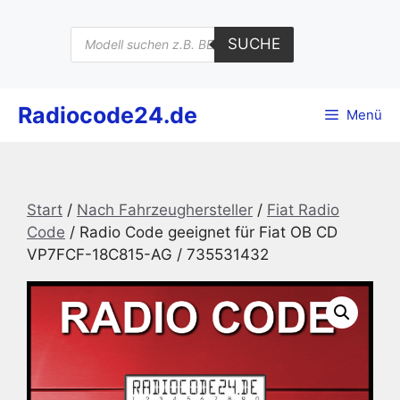
Zum
Inhalt
Products
SUCHE
search
springen
Radiocode24.de
Menü
Start
/
Nach Fahrzeughersteller
/
Fiat Radio
Code
/ Radio Code geeignet für Fiat OB CD
VP7FCF-18C815-AG / 735531432