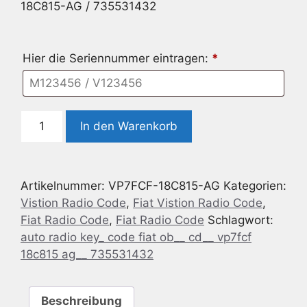
18C815-AG / 735531432
Hier die Seriennummer eintragen:
*
Radio
In den Warenkorb
Code
geeignet
für
Artikelnummer:
VP7FCF-18C815-AG
Kategorien:
Fiat
Vistion Radio Code
,
Fiat Vistion Radio Code
,
OB
Fiat Radio Code
,
Fiat Radio Code
Schlagwort:
CD
auto radio key_ code fiat ob__ cd__ vp7fcf
VP7FCF-
18c815 ag__ 735531432
18C815-
AG
/
Beschreibung
735531432