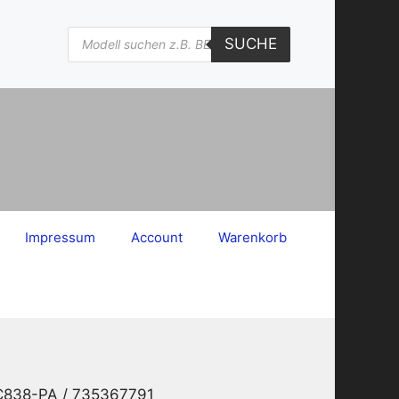
Products
SUCHE
search
Impressum
Account
Warenkorb
8C838-PA / 735367791