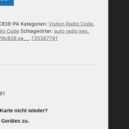
C838-PA
Kategorien:
Vistion Radio Code
,
dio Code
Schlagwörter:
auto radio key_
 18c838 pa__
,
735367791
91
Karte nicht wieder?
 Gerätes zu.