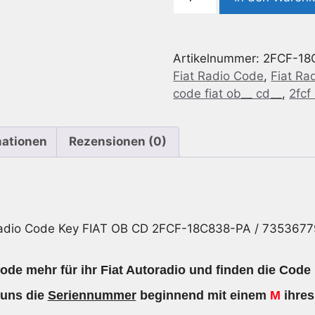
Code
geeignet
für
Artikelnummer:
2FCF-18
Fiat
Fiat Radio Code
,
Fiat Ra
OB
code fiat ob__ cd__
,
2fcf
CD
2FCF-
18C838-
mationen
Rezensionen (0)
PA
/
735367791
Menge
adio Code Key FIAT OB CD 2FCF-18C838-PA / 7353677
ode mehr für ihr Fiat Autoradio und finden die Code 
 uns die
Seriennummer
beginnend mit einem
M
ihres