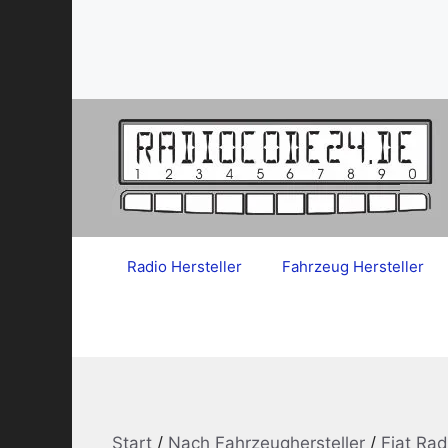
Zum
Inhalt
springen
Radio Hersteller
Fahrzeug Hersteller
Start
/
Nach Fahrzeughersteller
/
Fiat Ra