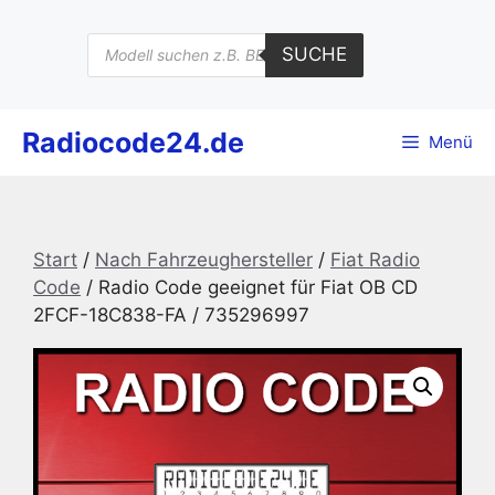
Zum
Inhalt
Products
SUCHE
search
springen
Radiocode24.de
Menü
Start
/
Nach Fahrzeughersteller
/
Fiat Radio
Code
/ Radio Code geeignet für Fiat OB CD
2FCF-18C838-FA / 735296997