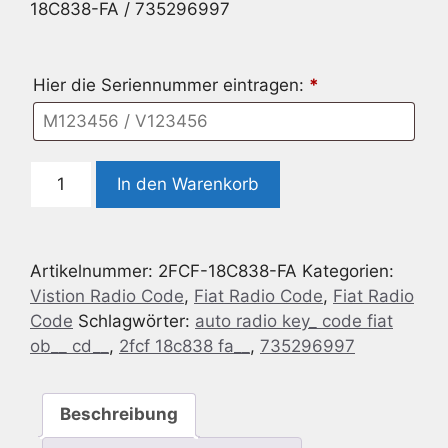
18C838-FA / 735296997
Hier die Seriennummer eintragen:
*
Radio
In den Warenkorb
Code
geeignet
für
Artikelnummer:
2FCF-18C838-FA
Kategorien:
Fiat
Vistion Radio Code
,
Fiat Radio Code
,
Fiat Radio
OB
Code
Schlagwörter:
auto radio key_ code fiat
CD
ob__ cd__
,
2fcf 18c838 fa__
,
735296997
2FCF-
18C838-
FA
Beschreibung
/
735296997