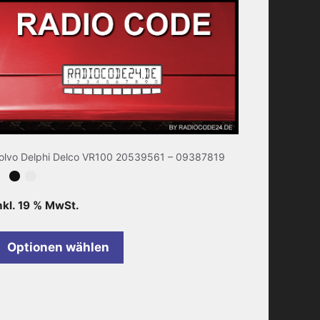
olvo Delphi Delco VR100 20539561 – 09387819
nkl. 19 % MwSt.
Optionen wählen