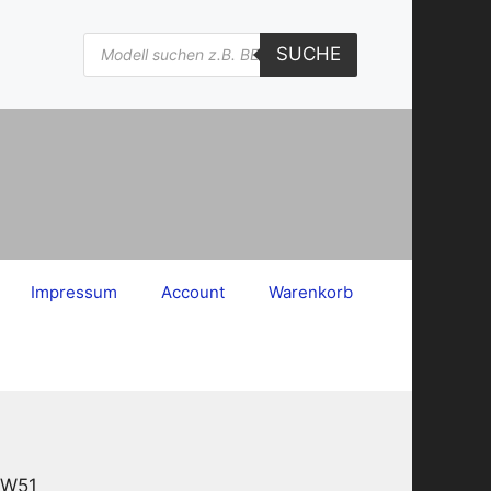
Products
SUCHE
search
Impressum
Account
Warenkorb
3W51