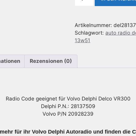
Code
geeignet
für
Artikelnummer:
del2813
Delphi
Schlagwort:
auto radio 
Delco
13w51
Code
Volvo
VR300
mationen
Rezensionen (0)
28137509
13W51
Menge
Radio Code geeignet für Volvo Delphi Delco VR300
Delphi P.N.: 28137509
Volvo P/N 20928239
ehr für ihr Volvo Delphi Autoradio und finden die 