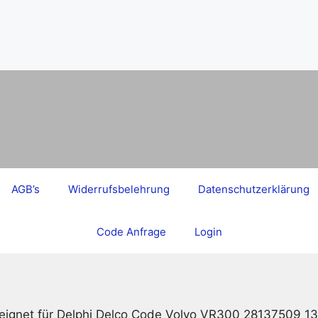
AGB’s
Widerrufsbelehrung
Datenschutzerklärung
Code Anfrage
Login
eignet für Delphi Delco Code Volvo VR300 28137509 1