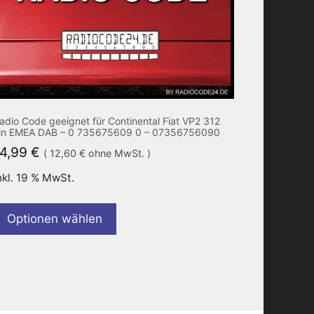
adio Code geeignet für Continental Fiat VP2 312
in EMEA DAB – 0 735675609 0 – 07356756090
14,99
€
(
12,60
€
ohne MwSt. )
nkl. 19 % MwSt.
Optionen wählen