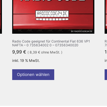
Radio Code geeignet für Continental Fiat 636 VP1
R
NAFTA – 0 735634002 0 – 07356340020
7
9,99
€
(
8,39
€
ohne MwSt. )
inkl. 19 % MwSt.
i
Optionen wählen