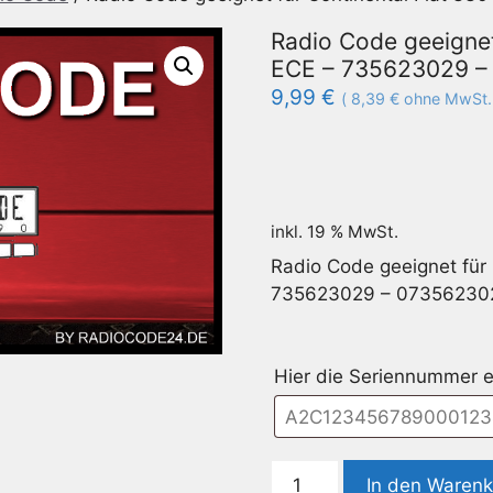
Radio Code geeignet
ECE – 735623029 
9,99
€
(
8,39
€
ohne MwSt.
inkl. 19 % MwSt.
Radio Code geeignet für
735623029 – 07356230
Hier die Seriennummer e
Radio
In den Waren