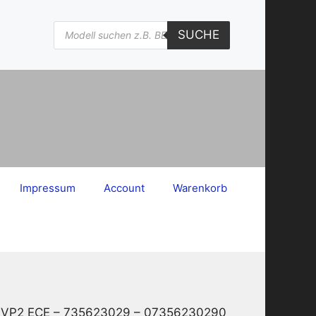
Products
SUCHE
search
Impressum
Account
Warenkorb
330 VP2 ECE – 735623029 – 07356230290