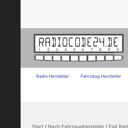
Zum
Inhalt
springen
Radio Hersteller
Fahrzeug Hersteller
Start
/
Nach Fahrzeughersteller
/
Fiat Ra