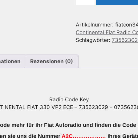
Code
geeignet
für
Artikelnummer:
fiatcon3
Continental
Continental Fiat Radio C
Fiat
Schlagwörter:
73562302
330
VP2
ECE
mationen
Rezensionen (0)
-
735623029
-
07356230290
Menge
Radio Code Key
TINENTAL FIAT 330 VP2 ECE – 735623029 – 0735623
ode mehr für ihr Fiat Autoradio und finden die Code 
en sie uns die Nummer
A2C………………
ihres Gerät