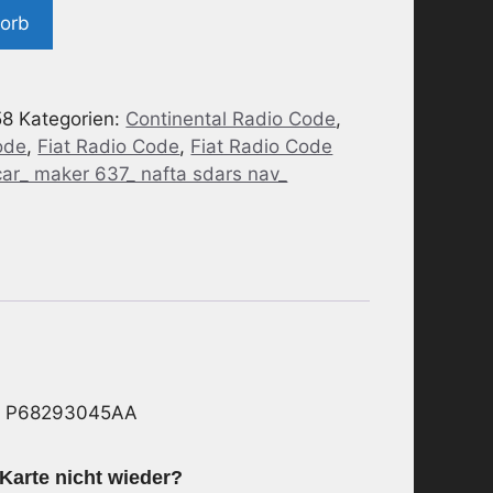
korb
58
Kategorien:
Continental Radio Code
,
ode
,
Fiat Radio Code
,
Fiat Radio Code
car_ maker 637_ nafta sdars nav_
– P68293045AA
Karte nicht wieder?