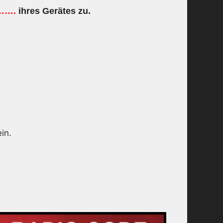
…….
ihres Gerätes zu.
in.