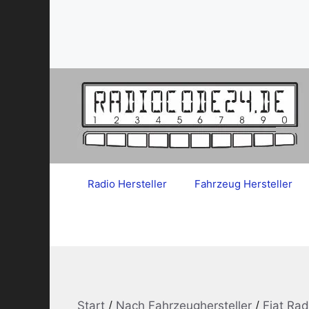
Zum
Inhalt
springen
Radio Hersteller
Fahrzeug Hersteller
Start
/
Nach Fahrzeughersteller
/
Fiat Ra