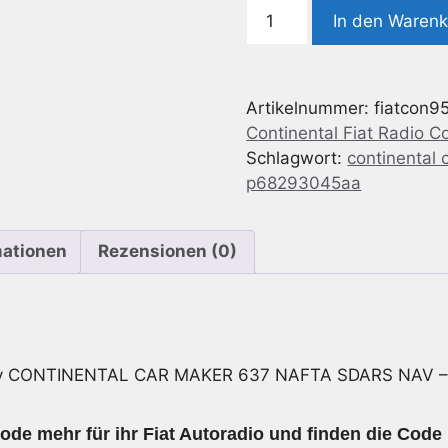
Radio
In den Waren
Code
geeignet
für
Artikelnummer:
fiatcon9
Continental
Continental Fiat Radio C
CAR
Schlagwort:
continental 
MAKER
p68293045aa
637
NAFTA
SDARS
mationen
Rezensionen (0)
NAV
-
P68293045AA
Menge
ey CONTINENTAL CAR MAKER 637 NAFTA SDARS NAV 
ode mehr für ihr Fiat Autoradio und finden die Code 