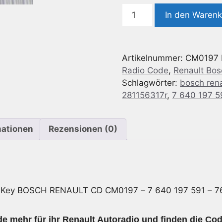
Radio
In den Waren
Code
geeignet
für
Artikelnummer:
CM0197
Bosch
Radio Code
,
Renault Bo
Renault
Schlagwörter:
bosch ren
CD
281156317r
,
7 640 197 5
CM0197
-
7
mationen
Rezensionen (0)
640
197
591
-
281156317R
e Key BOSCH RENAULT CD CM0197 – 7 640 197 591 – 7
Menge
e mehr für ihr Renault Autoradio und finden die Cod