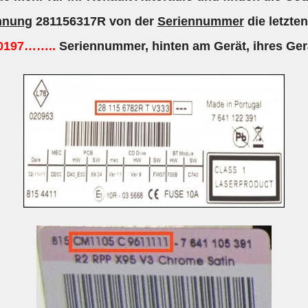
hnung
281156317R von der
Seriennummer
die letzte
0197……..
Seriennummer,
hinten am Gerät, ihres Ger