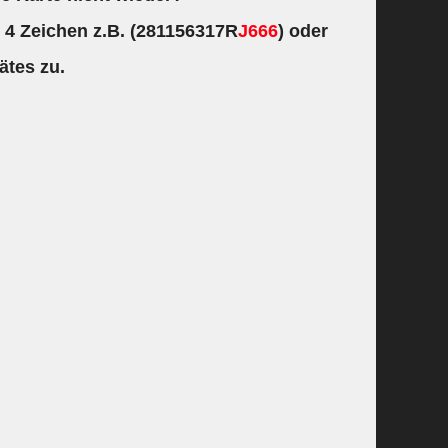
n 4 Zeichen z.B. (281156317R
J666
) oder
ätes zu.