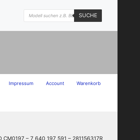
Products
SUCHE
search
Impressum
Account
Warenkorb
CD CM0197 – 7 640 197 591 – 281156317R