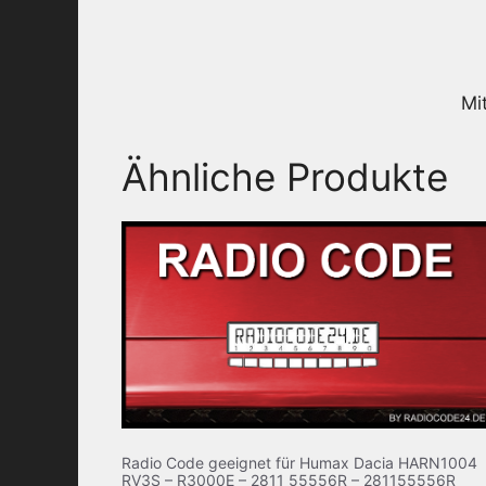
Mi
Ähnliche Produkte
Radio Code geeignet für Humax Dacia HARN1004
RV3S – R3000E – 2811 55556R – 281155556R