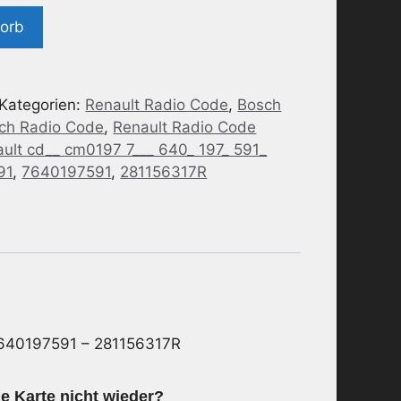
korb
Kategorien:
Renault Radio Code
,
Bosch
sch Radio Code
,
Renault Radio Code
ault cd__ cm0197 7___ 640_ 197_ 591_
91
,
7640197591
,
281156317R
640197591 – 281156317R
e Karte nicht wieder?