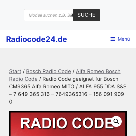
Zum
Inhalt
Products
SUCHE
search
springen
Radiocode24.de
Menü
Start
/
Bosch Radio Code
/
Alfa Romeo Bosch
Radio Code
/ Radio Code geeignet für Bosch
CM9365 Alfa Romeo MITO / ALFA 955 DDA S&S
– 7 649 365 316 – 7649365316 – 156 091 909
0