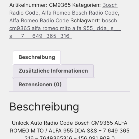
Artikelnummer:
CM9365
Kategorien:
Bosch
Bosch
Radio Code
,
Alfa Romeo Bosch Radio Code
,
CM9365
Alfa Romeo Radio Code
Schlagwort:
bosch
Alfa
cm9365 alfa romeo mito alfa 955_ dda_ s___
Romeo
s___ 7___ 649_ 365_ 316_
MITO
/
ALFA
Beschreibung
955
DDA
Zusätzliche Informationen
S&S
-
Rezensionen (0)
7
649
Beschreibung
365
316
-
Unlock Auto Radio Code Bosch CM9365 ALFA
7649365316
ROMEO MITO / ALFA 955 DDA S&S – 7 649 365
-
316 – 7649365316 – 156 091 909 0