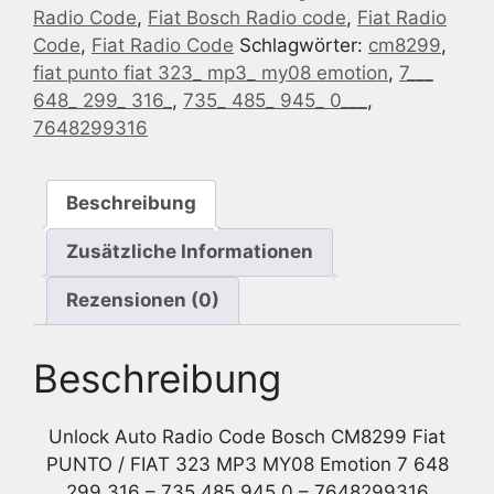
Radio Code
,
Fiat Bosch Radio code
,
Fiat Radio
CM8299
Code
,
Fiat Radio Code
Schlagwörter:
cm8299
,
Fiat
fiat punto fiat 323_ mp3_ my08 emotion
,
7___
PUNTO
648_ 299_ 316_
,
735_ 485_ 945_ 0___
,
/
7648299316
Fiat
323
MP3
Beschreibung
MY08
Emotion
Zusätzliche Informationen
7
648
Rezensionen (0)
299
316
Beschreibung
-
735
485
Unlock Auto Radio Code Bosch CM8299 Fiat
945
PUNTO / FIAT 323 MP3 MY08 Emotion 7 648
0
299 316 – 735 485 945 0 – 7648299316