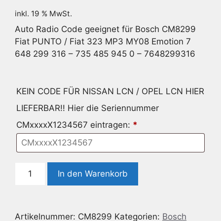
inkl. 19 % MwSt.
Auto Radio Code geeignet für Bosch CM8299
Fiat PUNTO / Fiat 323 MP3 MY08 Emotion 7
648 299 316 – 735 485 945 0 – 7648299316
KEIN CODE FÜR NISSAN LCN / OPEL LCN HIER
LIEFERBAR!! Hier die Seriennummer
CMxxxxX1234567 eintragen:
*
Radio
In den Warenkorb
Code
geeignet
für
Artikelnummer:
CM8299
Kategorien:
Bosch
Bosch