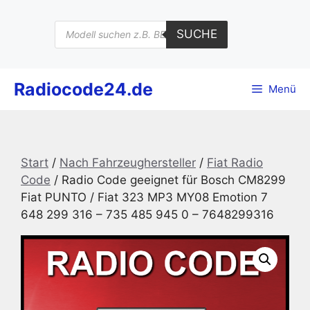
Zum
Inhalt
Products
SUCHE
search
springen
Radiocode24.de
Menü
Start
/
Nach Fahrzeughersteller
/
Fiat Radio
Code
/ Radio Code geeignet für Bosch CM8299
Fiat PUNTO / Fiat 323 MP3 MY08 Emotion 7
648 299 316 – 735 485 945 0 – 7648299316