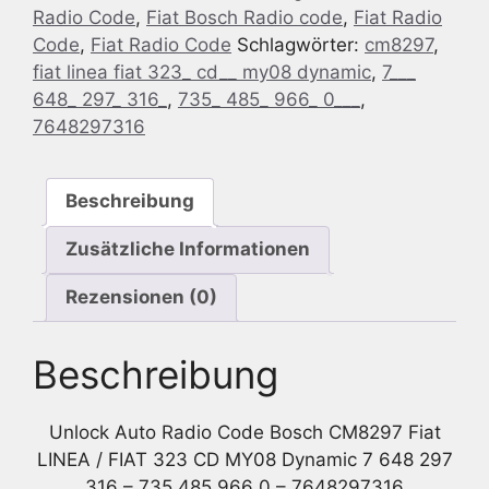
Radio Code
,
Fiat Bosch Radio code
,
Fiat Radio
CM8297
Code
,
Fiat Radio Code
Schlagwörter:
cm8297
,
Fiat
fiat linea fiat 323_ cd__ my08 dynamic
,
7___
LINEA
648_ 297_ 316_
,
735_ 485_ 966_ 0___
,
/
7648297316
Fiat
323
CD
Beschreibung
MY08
Dynamic
Zusätzliche Informationen
7
648
Rezensionen (0)
297
316
Beschreibung
-
735
485
Unlock Auto Radio Code Bosch CM8297 Fiat
966
LINEA / FIAT 323 CD MY08 Dynamic 7 648 297
0
316 – 735 485 966 0 – 7648297316