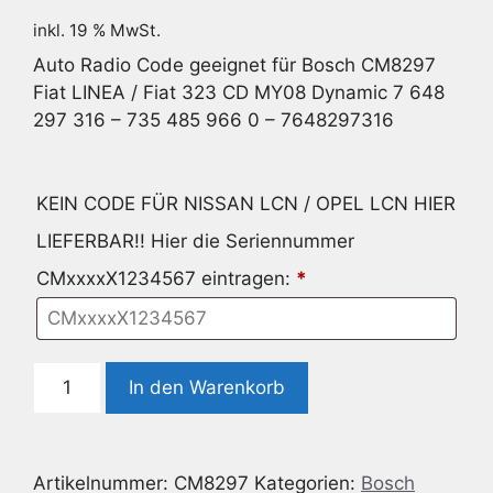
inkl. 19 % MwSt.
Auto Radio Code geeignet für Bosch CM8297
Fiat LINEA / Fiat 323 CD MY08 Dynamic 7 648
297 316 – 735 485 966 0 – 7648297316
KEIN CODE FÜR NISSAN LCN / OPEL LCN HIER
LIEFERBAR!! Hier die Seriennummer
CMxxxxX1234567 eintragen:
*
Radio
In den Warenkorb
Code
geeignet
für
Artikelnummer:
CM8297
Kategorien:
Bosch
Bosch