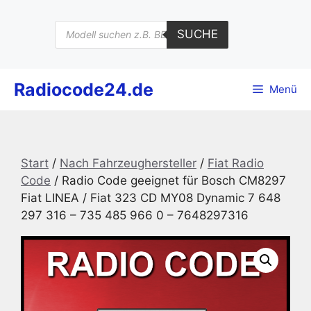
Zum
Inhalt
Products
SUCHE
search
springen
Radiocode24.de
Menü
Start
/
Nach Fahrzeughersteller
/
Fiat Radio
Code
/ Radio Code geeignet für Bosch CM8297
Fiat LINEA / Fiat 323 CD MY08 Dynamic 7 648
297 316 – 735 485 966 0 – 7648297316