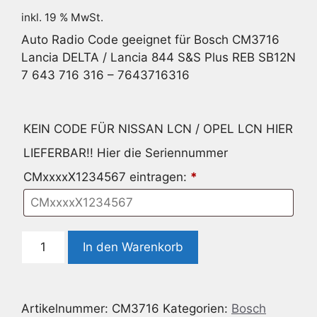
inkl. 19 % MwSt.
Auto Radio Code geeignet für Bosch CM3716
Lancia DELTA / Lancia 844 S&S Plus REB SB12N
7 643 716 316 – 7643716316
KEIN CODE FÜR NISSAN LCN / OPEL LCN HIER
LIEFERBAR!! Hier die Seriennummer
CMxxxxX1234567 eintragen:
*
Radio
In den Warenkorb
Code
geeignet
für
Artikelnummer:
CM3716
Kategorien:
Bosch
Bosch