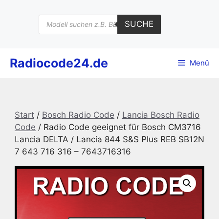
Zum
Inhalt
Products
SUCHE
search
springen
Radiocode24.de
Menü
Start
/
Bosch Radio Code
/
Lancia Bosch Radio
Code
/ Radio Code geeignet für Bosch CM3716
Lancia DELTA / Lancia 844 S&S Plus REB SB12N
7 643 716 316 – 7643716316