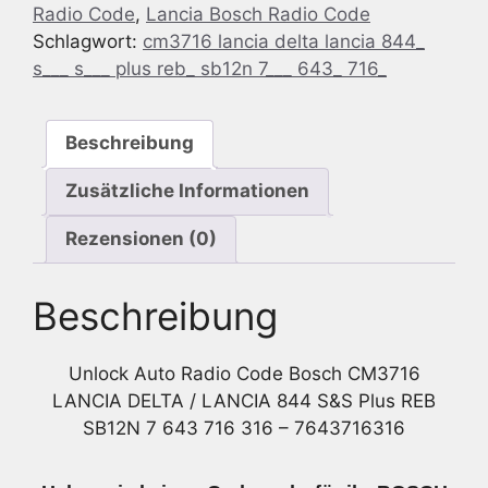
Radio Code
,
Lancia Bosch Radio Code
CM3716
Schlagwort:
cm3716 lancia delta lancia 844_
Lancia
s___ s___ plus reb_ sb12n 7___ 643_ 716_
DELTA
/
Lancia
Beschreibung
844
S&S
Zusätzliche Informationen
Plus
REB
Rezensionen (0)
SB12N
7
Beschreibung
643
716
316
Unlock Auto Radio Code Bosch CM3716
-
LANCIA DELTA / LANCIA 844 S&S Plus REB
7643716316
SB12N 7 643 716 316 – 7643716316
Menge