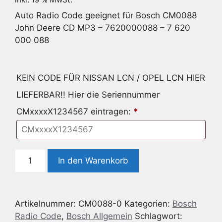
Auto Radio Code geeignet für Bosch CM0088
John Deere CD MP3 – 7620000088 – 7 620
000 088
KEIN CODE FÜR NISSAN LCN / OPEL LCN HIER
LIEFERBAR!! Hier die Seriennummer
CMxxxxX1234567 eintragen:
*
Radio
In den Warenkorb
Code
geeignet
für
Artikelnummer:
CM0088-0
Kategorien:
Bosch
Bosch
Radio Code
,
Bosch Allgemein
Schlagwort:
CM0088