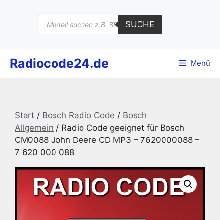
Zum
Inhalt
Products
SUCHE
search
springen
Radiocode24.de
Menü
Start
/
Bosch Radio Code
/
Bosch
Allgemein
/ Radio Code geeignet für Bosch
CM0088 John Deere CD MP3 – 7620000088 –
7 620 000 088