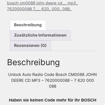
bosch cm0088 john deere cd__ mp3_
John
7620000088 7___ 620_ 000_ 088_
Deere
CD
MP3
Beschreibung
-
7620000088
Zusätzliche Informationen
-
7
Rezensionen (0)
620
000
Beschreibung
088
Menge
Unlock Auto Radio Code Bosch CM0088 JOHN
DEERE CD MP3 – 7620000088 – 7 620 000
088
Haben sie keinen Code mehr für ihr BOSCH