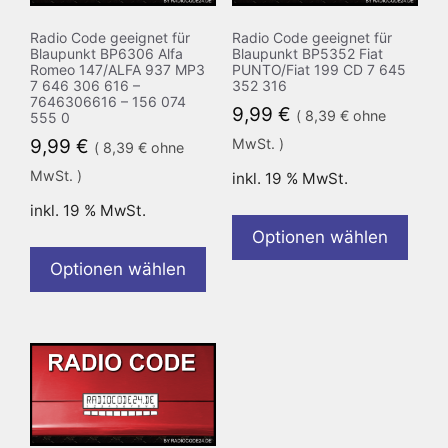
Radio Code geeignet für
Radio Code geeignet für
Blaupunkt BP6306 Alfa
Blaupunkt BP5352 Fiat
Romeo 147/ALFA 937 MP3
PUNTO/Fiat 199 CD 7 645
7 646 306 616 –
352 316
7646306616 – 156 074
9,99
€
(
8,39
€
ohne
555 0
9,99
€
MwSt. )
(
8,39
€
ohne
MwSt. )
inkl. 19 % MwSt.
inkl. 19 % MwSt.
Optionen wählen
Optionen wählen