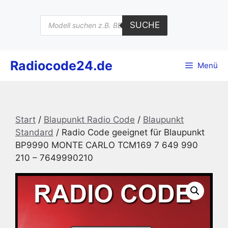
Zum
Inhalt
Products
SUCHE
search
springen
Radiocode24.de
Menü
Start
/
Blaupunkt Radio Code
/
Blaupunkt
Standard
/ Radio Code geeignet für Blaupunkt
BP9990 MONTE CARLO TCM169 7 649 990
210 – 7649990210