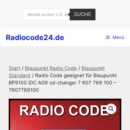
Zum
Inhalt
Products
SUCHE
search
springen
Radiocode24.de
Menü
Start
/
Blaupunkt Radio Code
/
Blaupunkt
Standard
/ Radio Code geeignet für Blaupunkt
BP9100 IDC A09 cd-changer 7 607 769 100 –
7607769100