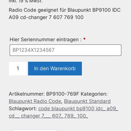
inkl. 19 % MwSt.
Radio Code geeignet für Blaupunkt BP9100 IDC
A09 cd-changer 7 607 769 100
Hier Seriennummer eintragen :
*
Radio
In den Warenkorb
Code
geeignet
für
Artikelnummer:
BP9100-769F
Kategorien:
Blaupunkt
Blaupunkt Radio Code
,
Blaupunkt Standard
BP9100
Schlagwort:
code blaupunkt bp9100 idc_ a09_
IDC
cd__ changer 7___ 607_ 769_ 100_
A09
cd-
changer