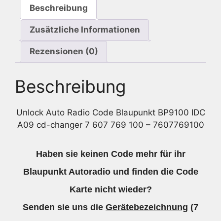
Beschreibung
7
607
Zusätzliche Informationen
769
100
Rezensionen (0)
-
7607769100
Beschreibung
Menge
Unlock Auto Radio Code Blaupunkt BP9100 IDC
A09 cd-changer 7 607 769 100 – 7607769100
Haben sie keinen Code mehr für ihr
Blaupunkt Autoradio und finden die Code
Karte nicht wieder?
Senden sie uns die
Gerätebezeichnung
(7