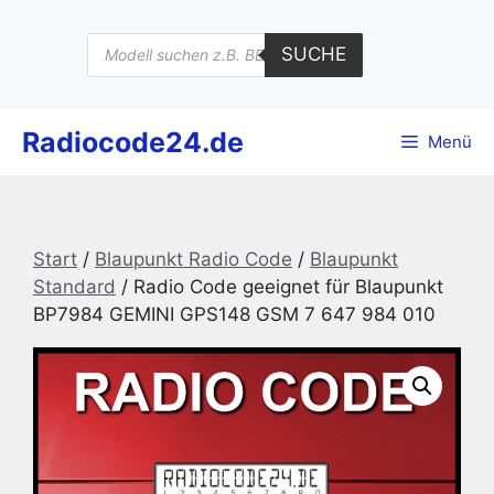
Zum
Inhalt
Products
SUCHE
search
springen
Radiocode24.de
Menü
Start
/
Blaupunkt Radio Code
/
Blaupunkt
Standard
/ Radio Code geeignet für Blaupunkt
BP7984 GEMINI GPS148 GSM 7 647 984 010