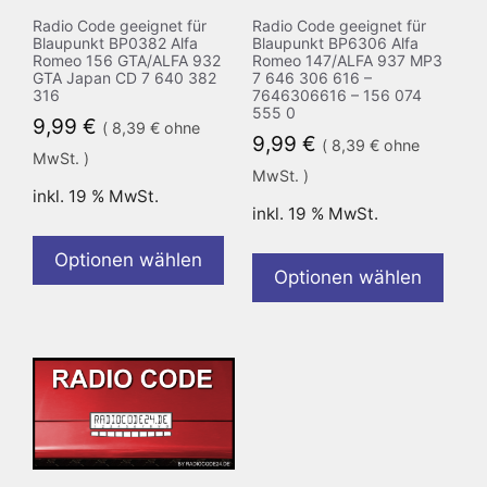
Radio Code geeignet für
Radio Code geeignet für
Blaupunkt BP0382 Alfa
Blaupunkt BP6306 Alfa
Romeo 156 GTA/ALFA 932
Romeo 147/ALFA 937 MP3
GTA Japan CD 7 640 382
7 646 306 616 –
316
7646306616 – 156 074
555 0
9,99
€
(
8,39
€
ohne
9,99
€
(
8,39
€
ohne
MwSt. )
MwSt. )
inkl. 19 % MwSt.
inkl. 19 % MwSt.
Optionen wählen
Optionen wählen