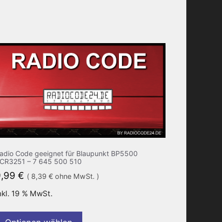
adio Code geeignet für Blaupunkt BP5500
CR3251 – 7 645 500 510
9,99
€
(
8,39
€
ohne MwSt. )
nkl. 19 % MwSt.