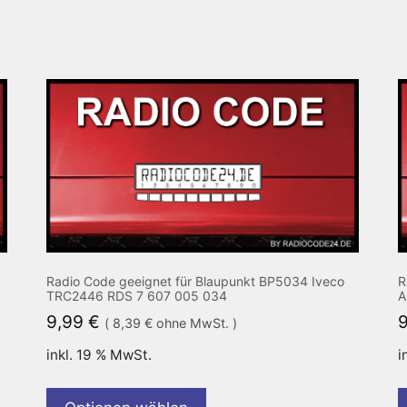
Radio Code geeignet für Blaupunkt BP5034 Iveco
R
TRC2446 RDS 7 607 005 034
A
9,99
€
(
8,39
€
ohne MwSt. )
inkl. 19 % MwSt.
i