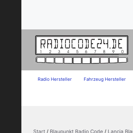
Zum
Inhalt
springen
Radio Hersteller
Fahrzeug Hersteller
Start
/
Blaupunkt Radio Code
/
Lancia Bl