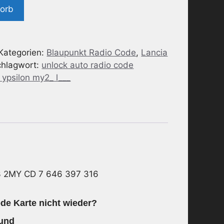
korb
Kategorien:
Blaupunkt Radio Code
,
Lancia
chlagwort:
unlock auto radio code
ypsilon my2_ l___
3 2MY CD 7 646 397 316
de Karte nicht wieder?
 und