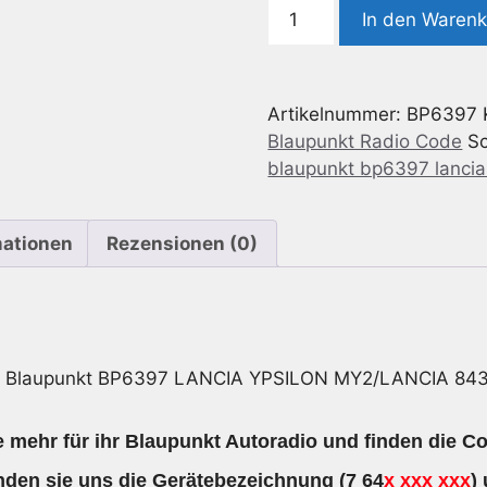
Radio
In den Waren
Code
geeignet
für
Artikelnummer:
BP6397
Blaupunkt
Blaupunkt Radio Code
S
BP6397
blaupunkt bp6397 lancia 
Lancia
YPSILON
MY2/Lancia
mationen
Rezensionen (0)
843
2MY
CD
7
646
e Blaupunkt BP6397 LANCIA YPSILON MY2/LANCIA 84
397
316
 mehr für ihr Blaupunkt Autoradio und finden die Co
Menge
den sie uns die
Gerätebezeichnung
(7 64
x xxx xxx
)