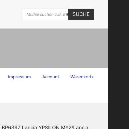
Products
SUCHE
search
Impressum
Account
Warenkorb
kt BP6397 Lancia YPSILON MY2/Lancia