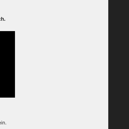
h.
in.