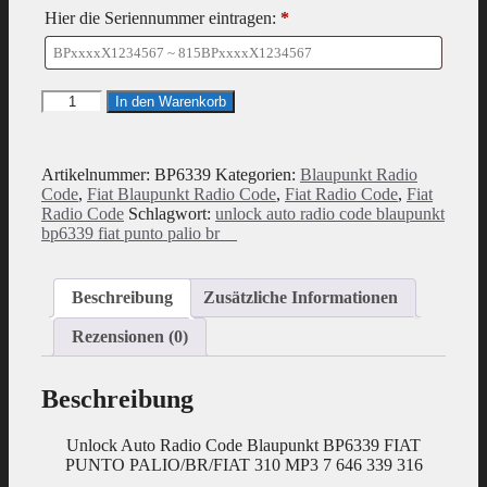
Hier die Seriennummer eintragen:
*
Radio
In den Warenkorb
Code
geeignet
für
Artikelnummer:
BP6339
Kategorien:
Blaupunkt Radio
Blaupunkt
Code
,
Fiat Blaupunkt Radio Code
,
Fiat Radio Code
,
Fiat
BP6339
Radio Code
Schlagwort:
unlock auto radio code blaupunkt
Fiat
bp6339 fiat punto palio br__
PUNTO
PALIO/BR/Fiat
310
MP3
Beschreibung
Zusätzliche Informationen
7
646
Rezensionen (0)
339
316
Menge
Beschreibung
Unlock Auto Radio Code Blaupunkt BP6339 FIAT
PUNTO PALIO/BR/FIAT 310 MP3 7 646 339 316