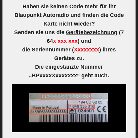
Haben sie keinen Code mehr für ihr
Blaupunkt Autoradio und finden die Code
Karte nicht wieder?
Senden sie uns die
Gerätebezeichnung
(7
64
x xxx xxx
) und
die
Seriennummer
(
Xxxxxxxx
) ihres
Gerätes zu.
Die eingestanzte Nummer
„BPxxxxXxxxxxxx“ geht auch.