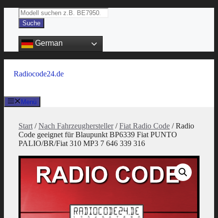
Zum
Products
Inhalt
search
Suche
springen
German
Radiocode24.de
Menü
Start
/
Nach Fahrzeughersteller
/
Fiat Radio Code
/ Radio
Code geeignet für Blaupunkt BP6339 Fiat PUNTO
PALIO/BR/Fiat 310 MP3 7 646 339 316