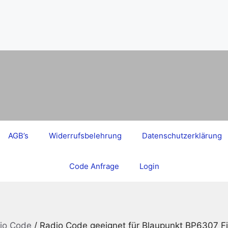
AGB’s
Widerrufsbelehrung
Datenschutzerklärung
Code Anfrage
Login
dio Code
/ Radio Code geeignet für Blaupunkt BP6307 