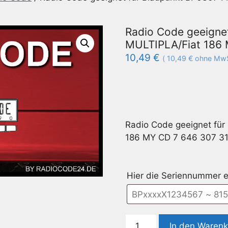
Radio Code geeignet
MULTIPLA/Fiat 186 
10,49
€
(
10,49
€
ohne MwS
Radio Code geeignet für
186 MY CD 7 646 307 3
Hier die Seriennummer e
Radio
In den Waren