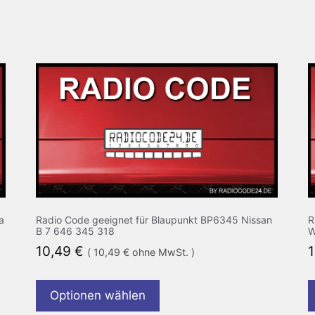
a
Radio Code geeignet für Blaupunkt BP6345 Nissan
R
B 7 646 345 318
W
10,49
€
(
10,49
€
ohne MwSt. )
Optionen wählen