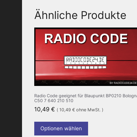
Ähnliche Produkte
Radio Code geeignet für Blaupunkt BP0210 Bologn
C50 7 640 210 510
10,49
€
(
10,49
€
ohne MwSt. )
Optionen wählen