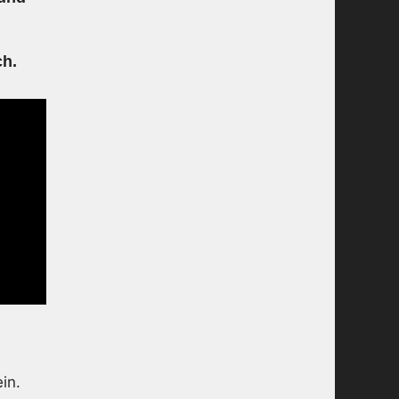
h.
in.