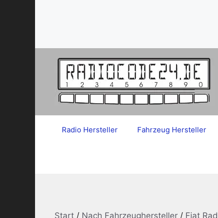
Zum
Inhalt
springen
Radio Hersteller
Fahrzeug Hersteller
Start
/
Nach Fahrzeughersteller
/
Fiat Ra