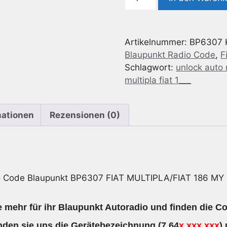
Code
geeignet
für
Artikelnummer:
BP6307
Blaupunkt
Blaupunkt Radio Code
,
F
BP6307
Schlagwort:
unlock auto
Fiat
multipla fiat 1___
MULTIPLA/Fiat
186
MY
mationen
Rezensionen (0)
CD
7
646
307
316
o Code Blaupunkt BP6307 FIAT MULTIPLA/FIAT 186 MY
Menge
 mehr für ihr Blaupunkt Autoradio und finden die Co
den sie uns die
Gerätebezeichnung
(7 64
x xxx xxx
)