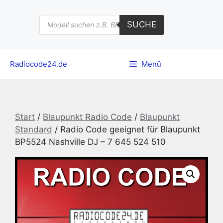
Zum
Inhalt
Products
SUCHE
search
springen
Radiocode24.de
Menü
Start
/
Blaupunkt Radio Code
/
Blaupunkt
Standard
/ Radio Code geeignet für Blaupunkt
BP5524 Nashville DJ – 7 645 524 510