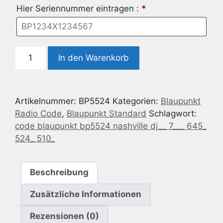
Hier Seriennummer eintragen :
*
Radio
In den Warenkorb
Code
geeignet
für
Artikelnummer:
BP5524
Kategorien:
Blaupunkt
Blaupunkt
Radio Code
,
Blaupunkt Standard
Schlagwort:
BP5524
code blaupunkt bp5524 nashville dj__ 7___ 645_
Nashville
524_ 510_
DJ
-
7
Beschreibung
645
524
Zusätzliche Informationen
510
Menge
Rezensionen (0)