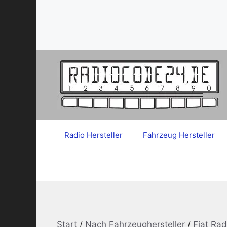
Zum
Inhalt
springen
Radio Hersteller
Fahrzeug Hersteller
Start
/
Nach Fahrzeughersteller
/
Fiat Ra