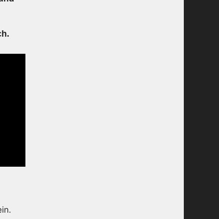
h.
in.