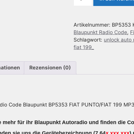
Code
geeignet
für
Artikelnummer:
BP5353
Blaupunkt
Blaupunkt Radio Code
,
F
BP5353
Schlagwort:
unlock auto 
Fiat
fiat 199_
PUNTO/Fiat
199
MP3
mationen
Rezensionen (0)
7
645
353
316
Menge
adio Code Blaupunkt BP5353 FIAT PUNTO/FIAT 199 MP3
 mehr für ihr Blaupunkt Autoradio und finden die Co
den sie uns die
Gerätebezeichnung
(7 64
x xxx xxx
)