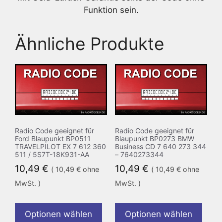
Funktion sein.
Ähnliche Produkte
Radio Code geeignet für
Radio Code geeignet für
Ford Blaupunkt BP0511
Blaupunkt BP0273 BMW
TRAVELPILOT EX 7 612 360
Business CD 7 640 273 344
511 / 5S7T-18K931-AA
– 7640273344
10,49
€
10,49
€
(
10,49
€
ohne
(
10,49
€
ohne
MwSt. )
MwSt. )
Optionen wählen
Optionen wählen