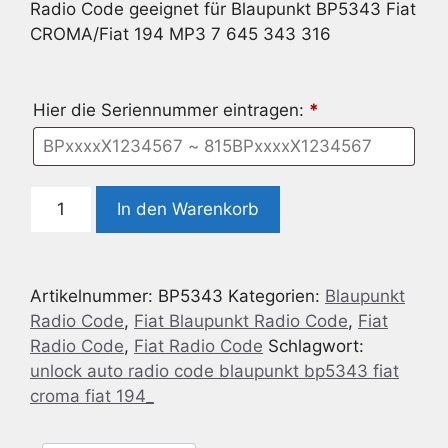
Radio Code geeignet für Blaupunkt BP5343 Fiat
CROMA/Fiat 194 MP3 7 645 343 316
Hier die Seriennummer eintragen:
*
Radio
In den Warenkorb
Code
geeignet
für
Artikelnummer:
BP5343
Kategorien:
Blaupunkt
Blaupunkt
Radio Code
,
Fiat Blaupunkt Radio Code
,
Fiat
BP5343
Radio Code
,
Fiat Radio Code
Schlagwort:
Fiat
unlock auto radio code blaupunkt bp5343 fiat
CROMA/Fiat
croma fiat 194_
194
MP3
7