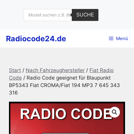
Zum
Inhalt
Products
SUCHE
search
springen
Radiocode24.de
Menü
Start
/
Nach Fahrzeughersteller
/
Fiat Radio
Code
/ Radio Code geeignet für Blaupunkt
BP5343 Fiat CROMA/Fiat 194 MP3 7 645 343
316