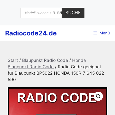
Zum
Inhalt
Products
SUCHE
search
springen
Radiocode24.de
Menü
Start
/
Blaupunkt Radio Code
/
Honda
Blaupunkt Radio Code
/ Radio Code geeignet
für Blaupunkt BP5022 HONDA 150R 7 645 022
590