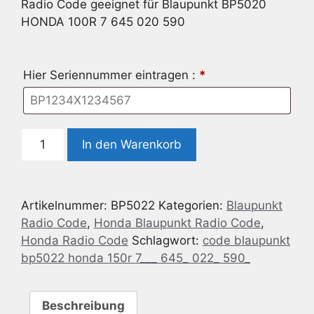
Radio Code geeignet für Blaupunkt BP5020
HONDA 100R 7 645 020 590
Hier Seriennummer eintragen :
*
Radio
In den Warenkorb
Code
geeignet
für
Artikelnummer:
BP5022
Kategorien:
Blaupunkt
Blaupunkt
Radio Code
,
Honda Blaupunkt Radio Code
,
BP5022
Honda Radio Code
Schlagwort:
code blaupunkt
HONDA
bp5022 honda 150r 7___ 645_ 022_ 590_
150R
7
645
Beschreibung
022