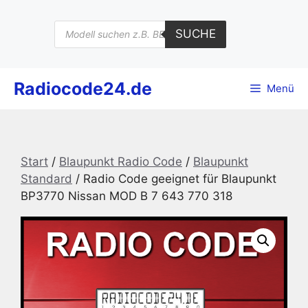
Zum
Inhalt
Products
SUCHE
search
springen
Radiocode24.de
Menü
Start
/
Blaupunkt Radio Code
/
Blaupunkt
Standard
/ Radio Code geeignet für Blaupunkt
BP3770 Nissan MOD B 7 643 770 318