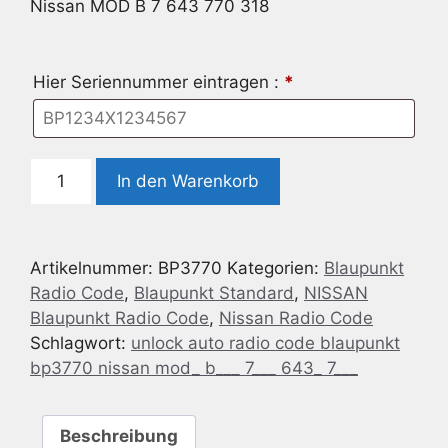
Nissan MOD B 7 643 770 318
Hier Seriennummer eintragen :
*
Radio
In den Warenkorb
Code
geeignet
für
Artikelnummer:
BP3770
Kategorien:
Blaupunkt
Blaupunkt
Radio Code
,
Blaupunkt Standard
,
NISSAN
BP3770
Blaupunkt Radio Code
,
Nissan Radio Code
Nissan
Schlagwort:
unlock auto radio code blaupunkt
MOD
bp3770 nissan mod_ b___ 7___ 643_ 7___
B
7
643
Beschreibung
770