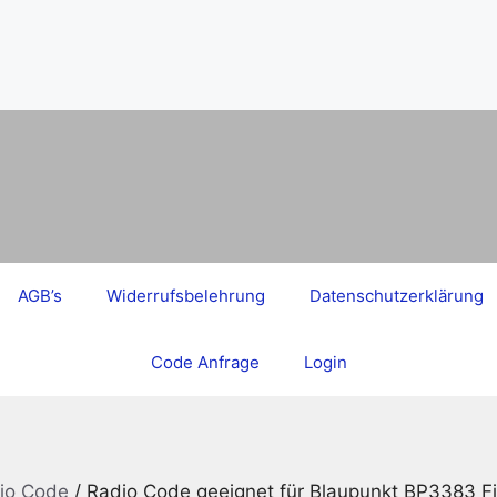
AGB’s
Widerrufsbelehrung
Datenschutzerklärung
Code Anfrage
Login
dio Code
/ Radio Code geeignet für Blaupunkt BP3383 F