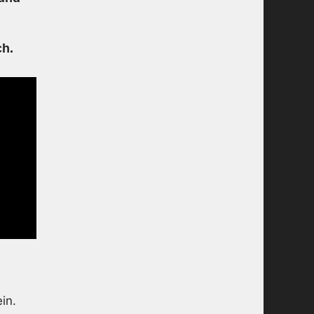
h.
in.