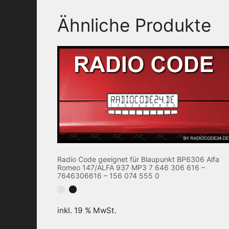
Ähnliche Produkte
Radio Code geeignet für Blaupunkt BP6306 Alfa
Romeo 147/ALFA 937 MP3 7 646 306 616 –
7646306616 – 156 074 555 0
inkl. 19 % MwSt.