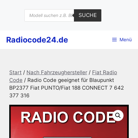
Zum
Inhalt
Products
SUCHE
search
springen
Radiocode24.de
Menü
Start
/
Nach Fahrzeughersteller
/
Fiat Radio
Code
/ Radio Code geeignet für Blaupunkt
BP2377 Fiat PUNTO/Fiat 188 CONNECT 7 642
377 316