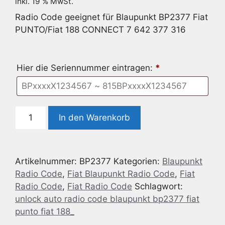
inkl. 19 % MwSt.
Radio Code geeignet für Blaupunkt BP2377 Fiat
PUNTO/Fiat 188 CONNECT 7 642 377 316
Hier die Seriennummer eintragen:
*
Radio
In den Warenkorb
Code
geeignet
für
Artikelnummer:
BP2377
Kategorien:
Blaupunkt
Blaupunkt
Radio Code
,
Fiat Blaupunkt Radio Code
,
Fiat
BP2377
Radio Code
,
Fiat Radio Code
Schlagwort:
Fiat
unlock auto radio code blaupunkt bp2377 fiat
PUNTO/Fiat
punto fiat 188_
188
CONNECT