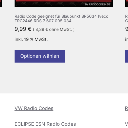
Radio Code geeignet für Blaupunkt BP5034 Iveco
R
TRC2446 RDS 7 607 005 034
G
9,99
€
(
8,39
€
ohne MwSt. )
inkl. 19 % MwSt.
i
Optionen wählen
VW Radio Codes
R
ECLIPSE ESN Radio Codes
V