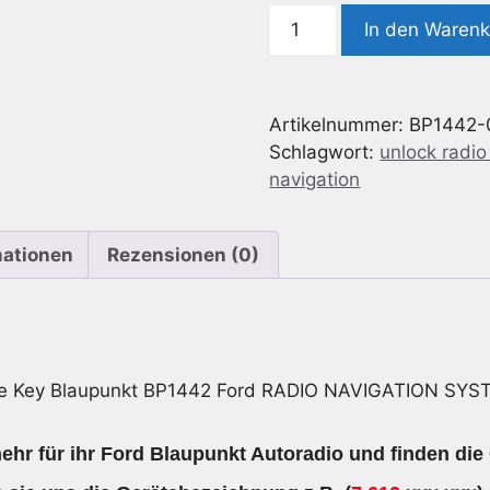
Radio
In den Waren
Code
geeignet
für
Artikelnummer:
BP1442-
Blaupunkt
Schlagwort:
unlock radio
BP1442
navigation
Ford
RADIO
NAVIGATION
mationen
Rezensionen (0)
SYSTEM
7
612
001
442
e Key Blaupunkt BP1442 Ford RADIO NAVIGATION SYS
Menge
hr für ihr Ford Blaupunkt Autoradio und finden die