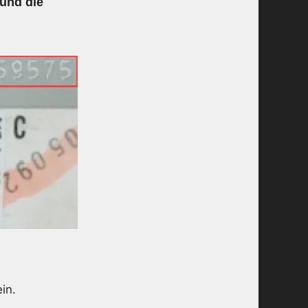
 und die
in.