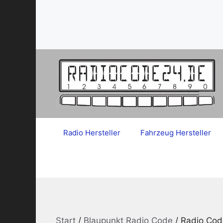
Zum
Inhalt
springen
Radio Hersteller
Fahrzeug Hersteller
Start
/
Blaupunkt Radio Code
/ Radio Cod