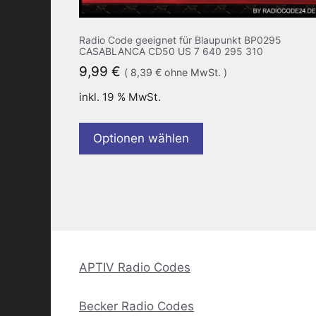
Radio Code geeignet für Blaupunkt BP0295
CASABLANCA CD50 US 7 640 295 310
9,99
€
(
8,39
€
ohne MwSt. )
inkl. 19 % MwSt.
Optionen wählen
APTIV Radio Codes
Becker Radio Codes