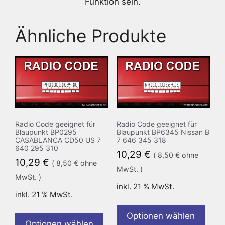
Funktion sein.
Ähnliche Produkte
Radio Code geeignet für
Radio Code geeignet für
Blaupunkt BP0295
Blaupunkt BP6345 Nissan B
CASABLANCA CD50 US 7
7 646 345 318
640 295 310
10,29
€
(
8,50
€
ohne
10,29
€
(
8,50
€
ohne
MwSt. )
MwSt. )
inkl. 21 % MwSt.
inkl. 21 % MwSt.
Optionen wählen
Optionen wählen