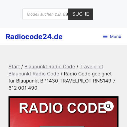
Zum
Inhalt
Products
SUCHE
search
springen
Radiocode24.de
Menü
Start
/
Blaupunkt Radio Code
/
Travelpilot
Blaupunkt Radio Code
/ Radio Code geeignet
für Blaupunkt BP1430 TRAVELPILOT RNS149 7
612 001 490