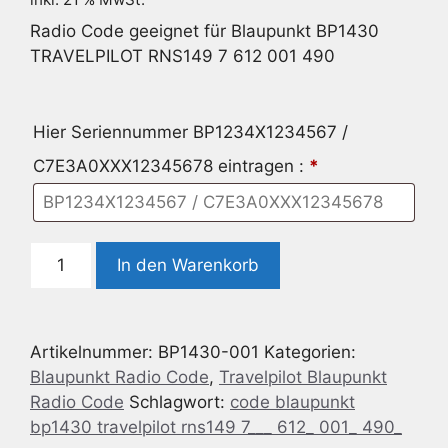
Radio Code geeignet für Blaupunkt BP1430
TRAVELPILOT RNS149 7 612 001 490
Hier Seriennummer BP1234X1234567 /
C7E3A0XXX12345678 eintragen :
*
Radio
In den Warenkorb
Code
geeignet
für
Artikelnummer:
BP1430-001
Kategorien:
Blaupunkt
Blaupunkt Radio Code
,
Travelpilot Blaupunkt
BP1430
Radio Code
Schlagwort:
code blaupunkt
TRAVELPILOT
bp1430 travelpilot rns149 7___ 612_ 001_ 490_
RNS149