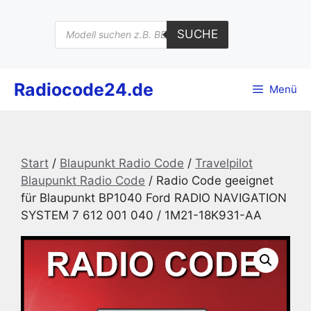
Zum
Inhalt
Products
SUCHE
search
springen
Radiocode24.de
Menü
Start
/
Blaupunkt Radio Code
/
Travelpilot
Blaupunkt Radio Code
/ Radio Code geeignet
für Blaupunkt BP1040 Ford RADIO NAVIGATION
SYSTEM 7 612 001 040 / 1M21-18K931-AA