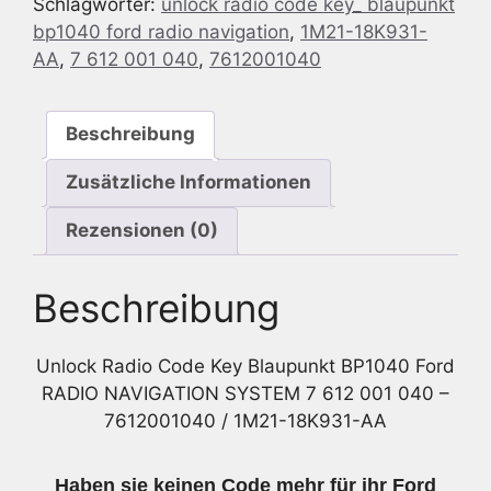
Schlagwörter:
unlock radio code key_ blaupunkt
Ford
bp1040 ford radio navigation
,
1M21-18K931-
RADIO
AA
,
7 612 001 040
,
7612001040
NAVIGATION
SYSTEM
7
Beschreibung
612
001
Zusätzliche Informationen
040
/
Rezensionen (0)
1M21-
18K931-
Beschreibung
AA
Menge
Unlock Radio Code Key Blaupunkt BP1040 Ford
RADIO NAVIGATION SYSTEM 7 612 001 040 –
7612001040 / 1M21-18K931-AA
Haben sie keinen Code mehr für ihr Ford