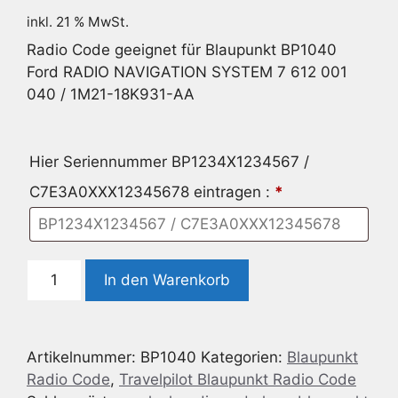
inkl. 21 % MwSt.
Radio Code geeignet für Blaupunkt BP1040
Ford RADIO NAVIGATION SYSTEM 7 612 001
040 / 1M21-18K931-AA
Hier Seriennummer BP1234X1234567 /
C7E3A0XXX12345678 eintragen :
*
Radio
In den Warenkorb
Code
geeignet
für
Artikelnummer:
BP1040
Kategorien:
Blaupunkt
Blaupunkt
Radio Code
,
Travelpilot Blaupunkt Radio Code
BP1040