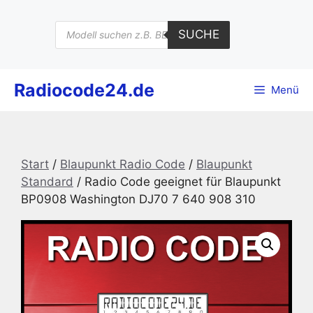
Zum
Inhalt
Products
SUCHE
search
springen
Radiocode24.de
Menü
Start
/
Blaupunkt Radio Code
/
Blaupunkt
Standard
/ Radio Code geeignet für Blaupunkt
BP0908 Washington DJ70 7 640 908 310