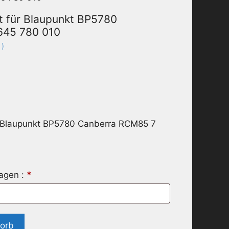
t für Blaupunkt BP5780
645 780 010
 )
r Blaupunkt BP5780 Canberra RCM85 7
ragen :
*
korb