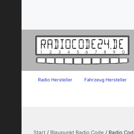
Zum
Inhalt
springen
Radio Hersteller
Fahrzeug Hersteller
Start
/
Blaupunkt Radio Code
/ Radio Cod