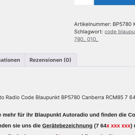
Code
geeignet
für
Artikelnummer:
BP5780
Blaupunkt BP5780
Schlagwort:
code blaupu
Canberra RCM85 7
780_ 010_
645
780
010
mationen
Rezensionen (0)
Menge
to Radio Code Blaupunkt BP5780 Canberra RCM85 7 6
 mehr für ihr Blaupunkt Autoradio und finden die Co
den sie uns die
Gerätebezeichnung
(7 64
x xxx xxx
)