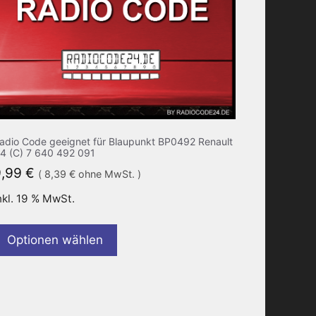
adio Code geeignet für Blaupunkt BP0492 Renault
4 (C) 7 640 492 091
9,99
€
(
8,39
€
ohne MwSt. )
nkl. 19 % MwSt.
Optionen wählen