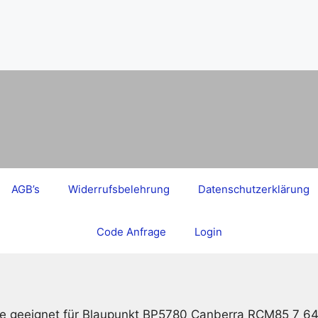
AGB’s
Widerrufsbelehrung
Datenschutzerklärung
Code Anfrage
Login
e geeignet für Blaupunkt BP5780 Canberra RCM85 7 6