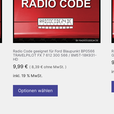
Radio Code geeignet für Ford Blaupunkt BP0566
R
TRAVELPILOT FX 7 612 300 566 / 8M5T-18K931-
G
HD
9,99
€
(
8,39
€
ohne MwSt. )
i
inkl. 19 % MwSt.
Optionen wählen