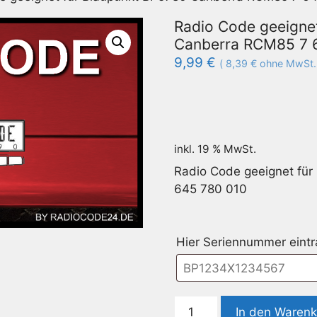
Radio Code geeigne
Canberra RCM85 7 
9,99
€
(
8,39
€
ohne MwSt.
inkl. 19 % MwSt.
Radio Code geeignet fü
645 780 010
Hier Seriennummer eint
Radio
In den Waren