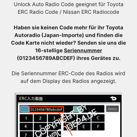
Unlock Auto Radio Code geeignet für Toyota
ERC Radio Code / Nissan ERC Radiocode
Haben sie keinen Code mehr für ihr Toyota
Autoradio (Japan-Importe) und finden die
Code Karte nicht wieder? Senden sie uns die
16-stellige
Seriennummer
(0123456789ABCDEF) ihres Gerätes zu.
Die Seriennummer ERC-Code des Radios wird
auf dem Display des Radios angezeigt.