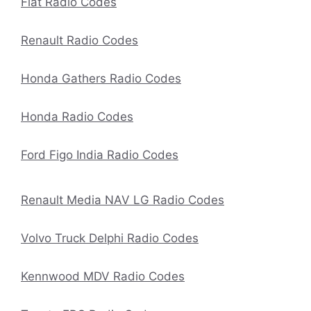
Fiat Radio Codes
Renault Radio Codes
Honda Gathers Radio Codes
Honda Radio Codes
Ford Figo India Radio Codes
Renault Media NAV LG Radio Codes
Volvo Truck Delphi Radio Codes
Kennwood MDV Radio Codes