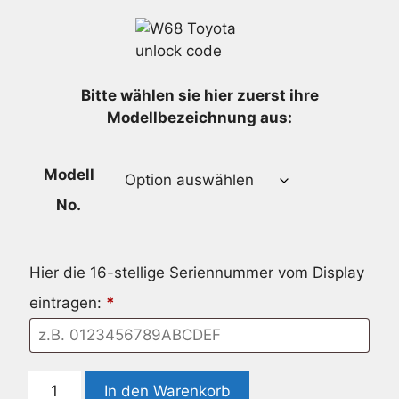
Bitte wählen sie hier zuerst ihre
Modellbezeichnung aus:
Modell
No.
Hier die 16-stellige Seriennummer vom Display
eintragen:
*
Radio
In den Warenkorb