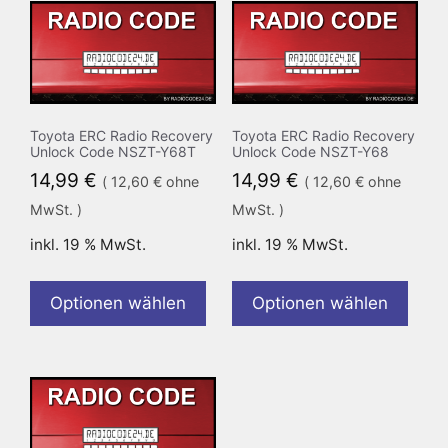
Toyota ERC Radio Recovery
Toyota ERC Radio Recovery
Unlock Code NSZT-Y68T
Unlock Code NSZT-Y68
14,99
€
14,99
€
(
12,60
€
ohne
(
12,60
€
ohne
MwSt. )
MwSt. )
inkl. 19 % MwSt.
inkl. 19 % MwSt.
Optionen wählen
Optionen wählen