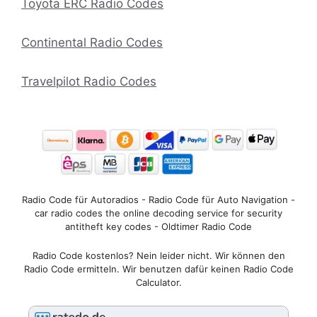
Toyota ERC Radio Codes
Continental Radio Codes
Travelpilot Radio Codes
Radio Code für Autoradios - Radio Code für Auto Navigation -
car radio codes the online decoding service for security
antitheft key codes - Oldtimer Radio Code
Radio Code kostenlos? Nein leider nicht. Wir können den
Radio Code ermitteln. Wir benutzen dafür keinen Radio Code
Calculator.