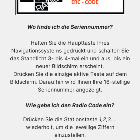
Wo finde ich die Seriennummer?
Halten Sie die Haupttaste Ihres
Navigationssystems gedrückt und schalten Sie
das Standlicht 3- bis 4-mal ein und aus, bis ein
neuer Bildschirm erscheint.
Drücken Sie die einzige aktive Taste auf dem
Bildschirm. Daraufhin wird Ihnen Ihre 16-stellige
Seriennummer angezeigt.
Wie gebe ich den Radio Code ein?
Drücken Sie die Stationstaste
1,2,3….
wiederholt, um die jeweilige Ziffern
einzustellen.