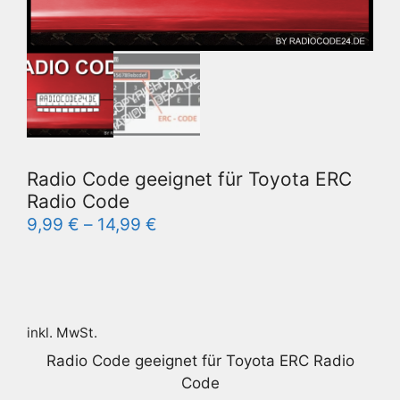
Radio Code geeignet für Toyota ERC
Radio Code
9,99
€
–
14,99
€
inkl. MwSt.
Radio Code geeignet für Toyota ERC Radio
Code