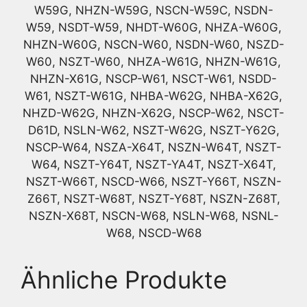
W59G, NHZN-W59G, NSCN-W59C, NSDN-
W59, NSDT-W59, NHDT-W60G, NHZA-W60G,
NHZN-W60G, NSCN-W60, NSDN-W60, NSZD-
W60, NSZT-W60, NHZA-W61G, NHZN-W61G,
NHZN-X61G, NSCP-W61, NSCT-W61, NSDD-
W61, NSZT-W61G, NHBA-W62G, NHBA-X62G,
NHZD-W62G, NHZN-X62G, NSCP-W62, NSCT-
D61D, NSLN-W62, NSZT-W62G, NSZT-Y62G,
NSCP-W64, NSZA-X64T, NSZN-W64T, NSZT-
W64, NSZT-Y64T, NSZT-YA4T, NSZT-X64T,
NSZT-W66T, NSCD-W66, NSZT-Y66T, NSZN-
Z66T, NSZT-W68T, NSZT-Y68T, NSZN-Z68T,
NSZN-X68T, NSCN-W68, NSLN-W68, NSNL-
W68, NSCD-W68
Ähnliche Produkte