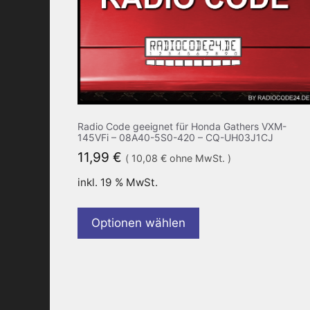
Radio Code geeignet für Honda Gathers VXM-
145VFi – 08A40-5S0-420 – CQ-UH03J1CJ
11,99
€
(
10,08
€
ohne MwSt. )
inkl. 19 % MwSt.
Optionen wählen