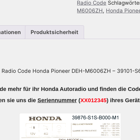
Radio Code
Schlagwörte
Pioneer
M6006ZH
,
Honda Pione
DEH-
M6006ZH
-
mationen
Produktsicherheit
39101-
S6A-
G510-
M1
Menge
o Radio Code Honda Pioneer DEH-M6006ZH – 39101-
de mehr für ihr Honda Autoradio und finden die Code
n sie uns die
Seriennummer
(
XX012345
) ihres Gerät