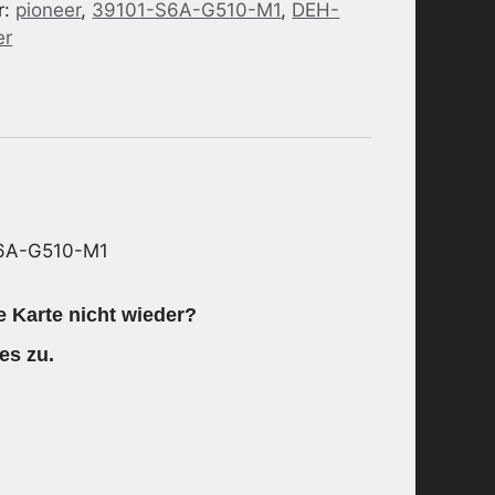
r:
pioneer
,
39101-S6A-G510-M1
,
DEH-
er
S6A-G510-M1
 Karte nicht wieder?
es zu.