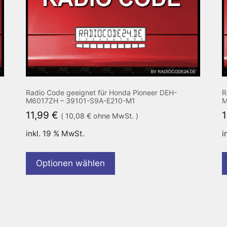
Radio Code geeignet für Honda Pioneer DEH-
R
M6017ZH – 39101-S9A-E210-M1
M
11,99
€
(
10,08
€
ohne MwSt. )
inkl. 19 % MwSt.
i
Optionen wählen