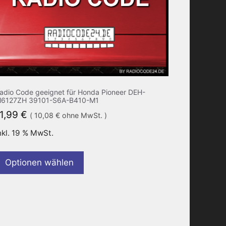
adio Code geeignet für Honda Pioneer DEH-
6127ZH 39101-S6A-B410-M1
11,99
€
(
10,08
€
ohne MwSt. )
nkl. 19 % MwSt.
Optionen wählen