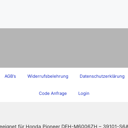
AGB’s
Widerrufsbelehrung
Datenschutzerklärung
Code Anfrage
Login
geeignet für Honda Pioneer DEH-M6006ZH – 39101-S