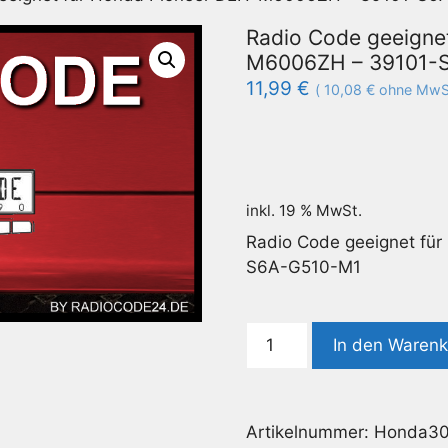
Radio Code geeigne
M6006ZH – 39101-
11,99
€
(
10,08
€
ohne MwSt
inkl. 19 % MwSt.
Radio Code geeignet fü
S6A-G510-M1
Radio
In den Waren
Code
geeignet
für
Artikelnummer:
Honda3
Honda