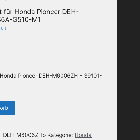
t für Honda Pioneer DEH-
S6A-G510-M1
. )
r Honda Pioneer DEH-M6006ZH – 39101-
korb
0-DEH-M6006ZHb
Kategorie:
Honda