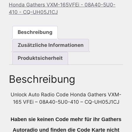
Honda Gathers VXM-165VFEi - 08A40-5U0-
-
410 - CQ-UH05J1CJ
08A40-
5U0-
410
Beschreibung
-
CQ-
Zusätzliche Informationen
UH05J1CJ
Menge
Produktsicherheit
Beschreibung
Unlock Auto Radio Code Honda Gathers VXM-
165 VFEi – 08A40-5U0-410 – CQ-UH05J1CJ
Haben sie keinen Code mehr für ihr Gathers
Autoradio und finden die Code Karte nicht