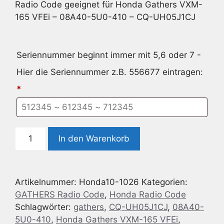
Radio Code geeignet für Honda Gathers VXM-
165 VFEi – 08A40-5U0-410 – CQ-UH05J1CJ
Seriennummer beginnt immer mit 5,6 oder 7 -
Hier die Seriennummer z.B. 556677 eintragen:
*
Radio
In den Warenkorb
Code
geeignet
für
Artikelnummer:
Honda10-1026
Kategorien:
Honda
GATHERS Radio Code
,
Honda Radio Code
Gathers
Schlagwörter:
gathers
,
CQ-UH05J1CJ
,
08A40-
VXM-
5U0-410
,
Honda Gathers VXM-165 VFEi
,
165VFEi