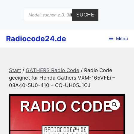
Zum
Inhalt
Products
SUCHE
search
springen
Radiocode24.de
Menü
Start
/
GATHERS Radio Code
/ Radio Code
geeignet für Honda Gathers VXM-165VFEi –
08A40-5U0-410 – CQ-UH05J1CJ